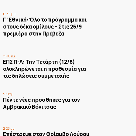
6:30 μμ
Γ’ Εθνική: Όλο το πρόγραμμα και
στους δέκα ομίλους – Στις 26/9
πρεμιέρα στην Πρέβεζα
11:48 πμ
ΕΠΣ Π-Λ: Την Τετάρτη (12/8)
ολοκληρώνεται η προθεσμία για
τις δηλώσεις συμμετοχής
9:11 πμ
Πέντε νέες προσθήκες για τον
Αμβρακικό Βόνιτσας
2:23 μμ
Επέστρεψε στον Θρίαμβο Λούρου