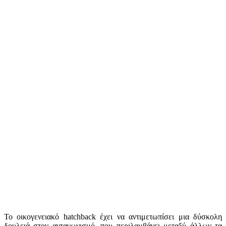
Το οικογενειακό hatchback έχει να αντιμετωπίσει μια δύσκολη
δουλειά στον ανταγωνισμό, που περιλαμβάνει μεταξύ άλλων τα