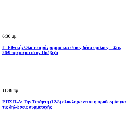
6:30 μμ
Γ’ Εθνική: Όλο το πρόγραμμα και στους δέκα ομίλους – Στις
26/9 πρεμιέρα στην Πρέβεζα
11:48 πμ
ΕΠΣ Π-Λ: Την Τετάρτη (12/8) ολοκληρώνεται η προθεσμία για
τις δηλώσεις συμμετοχής