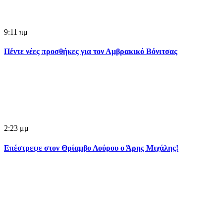
9:11 πμ
Πέντε νέες προσθήκες για τον Αμβρακικό Βόνιτσας
2:23 μμ
Επέστρεψε στον Θρίαμβο Λούρου ο Άρης Μιχάλης!