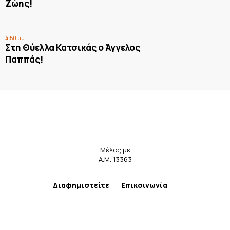
Ζώης!
4:50 μμ
Στη Θύελλα Κατσικάς ο Άγγελος
Παππάς!
Μέλος με
Α.Μ. 13363
Διαφημιστείτε
Επικοινωνία