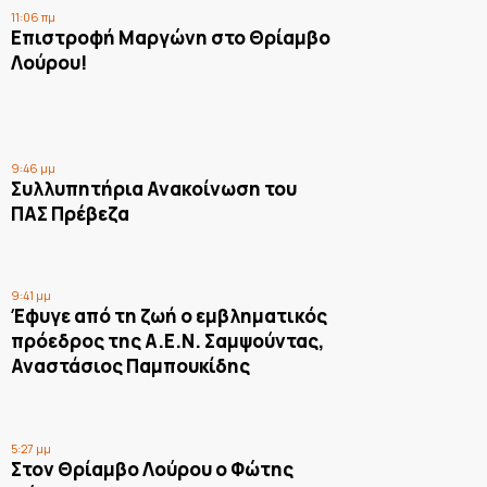
11:06 πμ
Επιστροφή Μαργώνη στο Θρίαμβο
Λούρου!
9:46 μμ
Συλλυπητήρια Ανακοίνωση του
ΠΑΣ Πρέβεζα
9:41 μμ
Έφυγε από τη ζωή ο εμβληματικός
πρόεδρος της Α.Ε.Ν. Σαμψούντας,
Αναστάσιος Παμπουκίδης
5:27 μμ
Στον Θρίαμβο Λούρου ο Φώτης