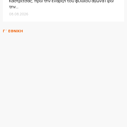
Καστρίτσας, πριν την έναρξη του φιλικού αγώνα Πριν
την...
08.08.2026
Γ΄ ΕΘΝΙΚΗ