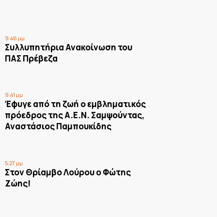
9:46 μμ
Συλλυπητήρια Ανακοίνωση του
ΠΑΣ Πρέβεζα
9:41 μμ
Έφυγε από τη ζωή ο εμβληματικός
πρόεδρος της Α.Ε.Ν. Σαμψούντας,
Αναστάσιος Παμπουκίδης
5:27 μμ
Στον Θρίαμβο Λούρου ο Φώτης
Ζώης!