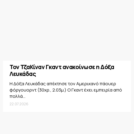
Τον ΤζαΚίναν Γκαντ ανακοίνωσε η Δόξα
Λευκάδας
Η Δόξα Λευκάδας απέκτησε τον Αμερικανό πάουερ
φόργουορντ (30χρ., 2.03μ.) Ο Γκαντ έχει εμπειρία από
πολλά...
22.07.2026