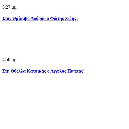
5:27 μμ
Στον Θρίαμβο Λούρου ο Φώτης Ζώης!
4:50 μμ
Στη Θύελλα Κατσικάς ο Άγγελος Παππάς!