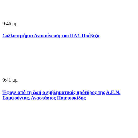
9:46 μμ
Συλλυπητήρια Ανακοίνωση του ΠΑΣ Πρέβεζα
9:41 μμ
Έφυγε από τη ζωή ο εμβληματικός πρόεδρος της Α.Ε.Ν.
Σαμψούντας, Αναστάσιος Παμπουκίδης