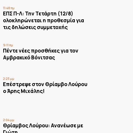
11:48 πμ
ΕΠΣ Π-Λ: Την Τετάρτη (12/8)
ολοκληρώνεται η προθεσμία για
τις δηλώσεις συμμετοχής
9:11 πμ
Πέντε νέες προσθήκες για τον
Αμβρακικό Βόνιτσας
2:23 μμ
Επέστρεψε στον Θρίαμβο Λούρου
ο Άρης Μιχάλης!
2:04 μμ
Θρίαμβος Λούρου: Ανανέωσε με
Γιώτη