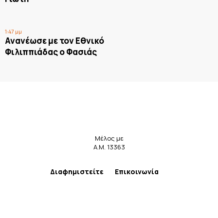
1:47 μμ
Ανανέωσε με τον Εθνικό
Φιλιππιάδας ο Φασιάς
Μέλος με
Α.Μ. 13363
Διαφημιστείτε
Επικοινωνία