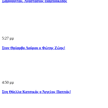
Σαμψούντας, Αναστάσιος Παμπουκίδης
5:27 μμ
Στον Θρίαμβο Λούρου ο Φώτης Ζώης!
4:50 μμ
Στη Θύελλα Κατσικάς ο Άγγελος Παππάς!