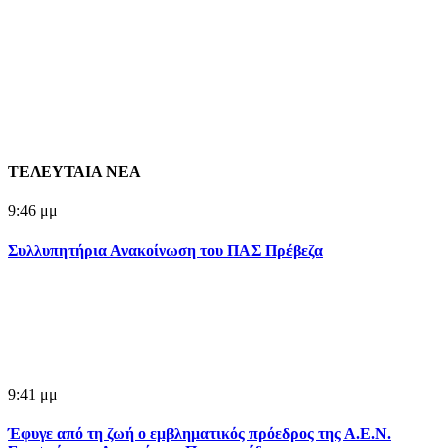
ΤΕΛΕΥΤΑΙΑ ΝΕΑ
9:46 μμ
Συλλυπητήρια Ανακοίνωση του ΠΑΣ Πρέβεζα
9:41 μμ
Έφυγε από τη ζωή ο εμβληματικός πρόεδρος της Α.Ε.Ν.