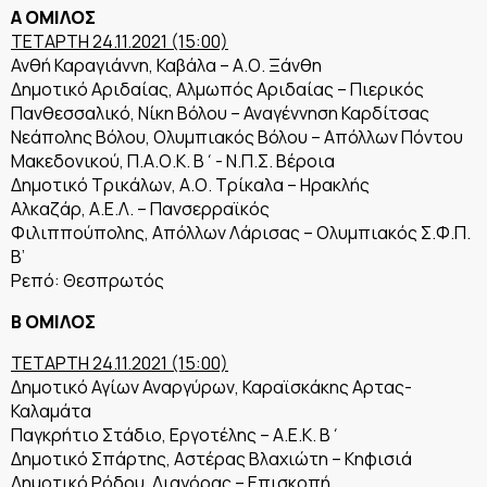
Α ΟΜΙΛΟΣ
ΤΕΤΑΡΤΗ 24.11.2021 (15:00)
Ανθή Καραγιάννη, Καβάλα – Α.Ο. Ξάνθη
Δημοτικό Αριδαίας, Αλμωπός Αριδαίας – Πιερικός
Πανθεσσαλικό, Νίκη Βόλου – Αναγέννηση Καρδίτσας
Νεάπολης Βόλου, Ολυμπιακός Βόλου – Απόλλων Πόντου
Μακεδονικού, Π.Α.Ο.Κ. Β΄- Ν.Π.Σ. Βέροια
Δημοτικό Τρικάλων, Α.Ο. Τρίκαλα – Ηρακλής
Αλκαζάρ, Α.Ε.Λ. – Πανσερραϊκός
Φιλιππούπολης, Απόλλων Λάρισας – Ολυμπιακός Σ.Φ.Π.
Β’
Ρεπό: Θεσπρωτός
Β ΟΜΙΛΟΣ
ΤΕΤΑΡΤΗ 24.11.2021 (15:00)
Δημοτικό Αγίων Αναργύρων, Καραϊσκάκης Αρτας-
Καλαμάτα
Παγκρήτιο Στάδιο, Εργοτέλης – Α.Ε.Κ. Β΄
Δημοτικό Σπάρτης, Αστέρας Βλαχιώτη – Κηφισιά
Δημοτικό Ρόδου, Διαγόρας – Επισκοπή