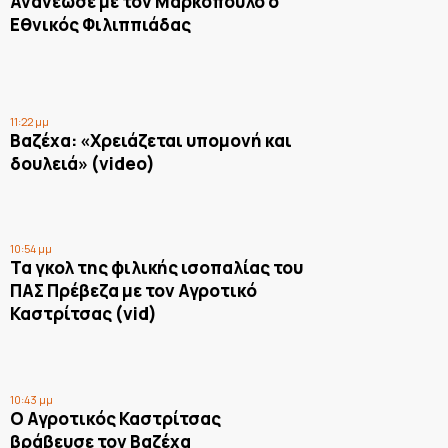
Ανανέωσε με τον Μαρκόπουλο ο
Εθνικός Φιλιππιάδας
11:22 μμ
Βαζέχα: «Χρειάζεται υπομονή και
δουλειά» (video)
10:54 μμ
Τα γκολ της φιλικής ισοπαλίας του
ΠΑΣ Πρέβεζα με τον Αγροτικό
Καστρίτσας (vid)
10:43 μμ
Ο Αγροτικός Καστρίτσας
βράβευσε τον Βαζέχα