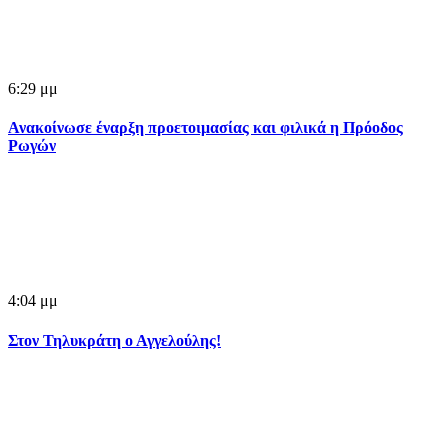
6:29 μμ
Ανακοίνωσε έναρξη προετοιμασίας και φιλικά η Πρόοδος
Ρωγών
4:04 μμ
Στον Τηλυκράτη ο Αγγελούλης!