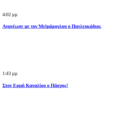
4:02 μμ
Ανανέωσε με τον Μεϊμάρογλου ο Πανλευκάδιος
1:43 μμ
Στον Ερμή Καναλίου ο Πάσχος!