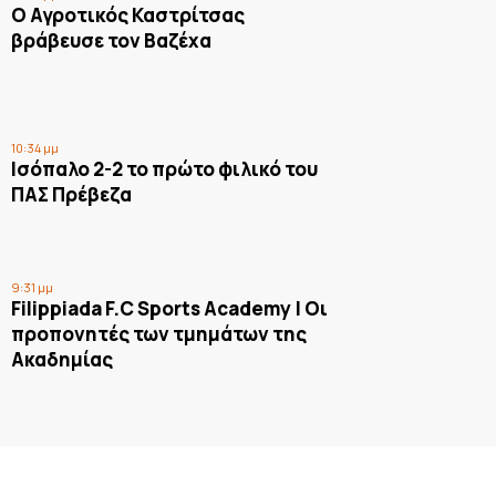
Ο Αγροτικός Καστρίτσας
βράβευσε τον Βαζέχα
10:34 μμ
Ισόπαλο 2-2 το πρώτο φιλικό του
ΠΑΣ Πρέβεζα
9:31 μμ
Filippiada F.C Sports Academy | Οι
προπονητές των τμημάτων της
Ακαδημίας