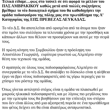
Τελικά είδαμε…φως στο τούνελ σε ότι αφορά το μέλλον του
ΠΑΣ ΑΜΒΡΑΚΙΚΟΥ καθώς μετά από πολλές συζητήσεις
βρέθηκε το νέο διοικητικό σχήμα που θα καθοδηγήσει την
ομάδα ποδοσφαίρου της πόλης μας στο πρωτάθλημα της Α’
Κατηγορίας της ΕΠΣ ΠΡΕΒΕΖΑΣ ΛΕΥΚΑΔΑΣ.
Το νέο Δ.Σ. θα αποτελείται από ορισμένα από τα άτομα που ήταν
στο τιμόνι του συλλόγου τα τελευταία χρόνια με την προσθήκη και
κάποιων άλλων που θέλουν να προσφέρουν και αυτοί με την σειρά
τους.
Η πρώτη κίνηση του Συμβουλίου ήταν η πρόσληψη του
Αποστόλου Γεωργαλή, ευρύτερα γνωστού ως Αλμπέρτο στην
θέση του τεχνικού της ομάδας.
Ο αγαπητός σε όλους τους ποδοσφαιρόφιλους Αλμπέρτο σε
συνεργασία με το νέο Δ.Σ. θα αναλάβει το δύσκολο είναι η αλήθεια
έργο να βρει νέους ποδοσφαιριστές από τις γύρω περιοχές για το
χτίσιμο του ρόστερ της ομάδας.
Όπως γίνεται αντιληπτό στόχος είναι η ομάδα να πλαισιωθεί με
μικρούς ηλικιακά ποδοσφαιριστές και με λίγους πιο μεγάλους που
με την εμπειρία τους θα βοηθήσουν για την επίτευξη του στόχου
που δεν είναι άλλος από μια αξιοπρεπή πορεία σε ένα πρωτάθλημα
που φέτος δείχνει οτι θα είναι ιδιαιτέρως ανταγωνιστικό.