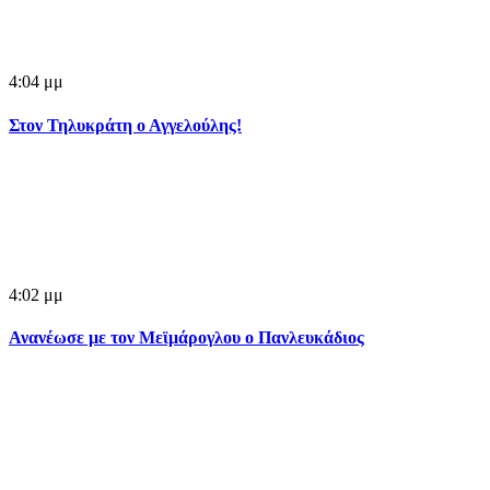
4:04 μμ
Στον Τηλυκράτη ο Αγγελούλης!
4:02 μμ
Ανανέωσε με τον Μεϊμάρογλου ο Πανλευκάδιος