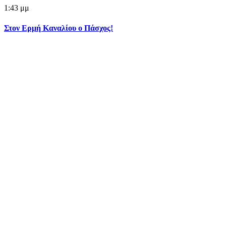
1:43 μμ
Στον Ερμή Καναλίου ο Πάσχος!