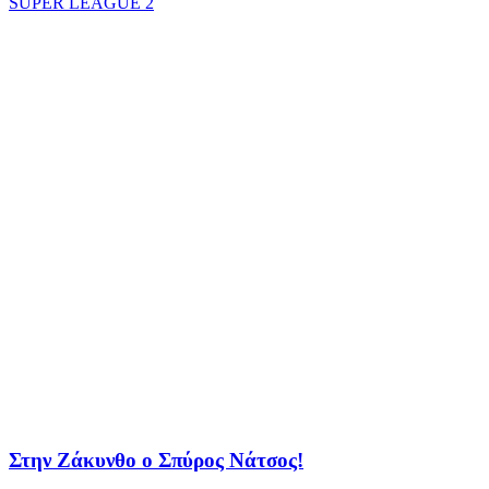
SUPER LEAGUE 2
Στην Ζάκυνθο ο Σπύρος Νάτσος!