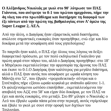
Ο Αλέξανδρος Νικολιάς με γκολ στο 90′ λύτρωσε τον ΠΑΣ
Γιάννινα, που ανέτρεψε το 0-1 του πρώτου ημιχρόνου, πήρε την
4η νίκη του στο πρωτάθλημα και διατήρησε τη διαφορά των
έξι πόντων από την πρώτη της βαθμολογίας στον Α’ όμιλο της
Super League 2, ΑΕΛ.
Από την άλλη, ο Διαγόρας ήταν εξαιρετικός κατά διαστήματα,
απώλεσε σημαντικές ευκαιρίες όταν προηγήθηκε, ενώ είχε και δύο
δοκάρια μετά την ισοφάριση από τους γηπεδούχους!
Το παιχνίδι ήταν καλό, ο ΠΑΣ είχε όλους τους λόγους να δείξει
διαφορετικό πρόσωπο, με τον πολύ εκδηλωτικό Γκαλεάνο για
πρώτη φορά στον πάγκο του, αλλά ο Διαγόρας προηγήθηκε: στο 18’
ο Μπρέγκου εκμεταλλεύτηκε την αργοπορία της άμυνας του ΠΑΣ
και έκανε το 0-1.Ο Διαγόρας ήταν καλύτερος για μεγάλο διάστημα,
αλλά ο ΠΑΣ ήταν αυτός που ισοφάρισε με ωραία κίνηση του
Μάντζη στο 52’, που έβγαλε «τροχιοδεικτική» σέντρα και ο
Στσέποβιτς πήρε εξίσου ωραία κεφαλιά με ανάποδο φάλτσο: 1-1.
Οι φιλοξενούμενοι ωστόσο επανήλθαν , εκμεταλλευόμενοι την
αποβολή του Αζίζ στο 58’ και είχαν δύο δοκάρια, με τον ΠΑΣ να
έχει και αυτός ευκαιρίες, στο μεταξύ. Στο 89’ μίλησε ο Νικολιάς: ο
Λεό του έβγαλε ωραία πάσα μέσα στην περιοχή, αυτός ντρίμπλαρε
και έβαλε το γκολ με σουτ στην οροφή των διχτύων του
Τσιλιγγίρη.