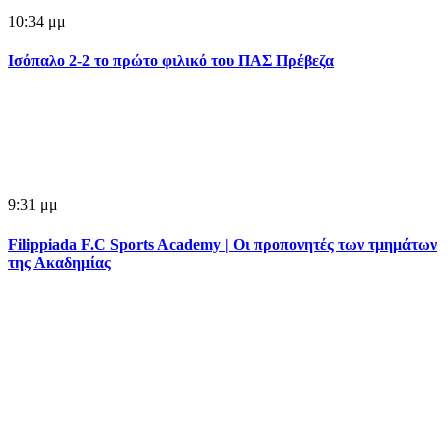
10:34 μμ
Ισόπαλο 2-2 το πρώτο φιλικό του ΠΑΣ Πρέβεζα
9:31 μμ
Filippiada F.C Sports Academy | Οι προπονητές των τμημάτων
της Ακαδημίας