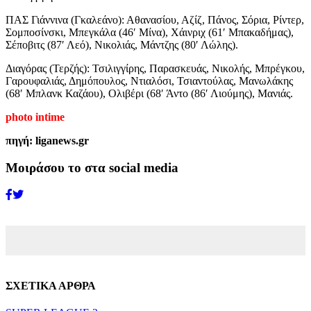
ΠΑΣ Γιάννινα (Γκαλεάνο): Αθανασίου, Αζίζ, Πάνος, Σόρια, Ρίντερ,
Σομποσίνσκι, Μπεγκάλα (46′ Μίνα), Χάινριχ (61′ Μπακαδήμας),
Σέποβιτς (87′ Λεό), Νικολιάς, Μάντζης (80′ Λώλης).
Διαγόρας (Τερζής): Τσιλιγγίρης, Παρασκευάς, Νικολής, Μπρέγκου,
Γαρουφαλιάς, Δημόπουλος, Ντιαλόσι, Τσιαντούλας, Μανωλάκης
(68′ Μπλανκ Καζάου), Ολιβέρι (68′ Άντο (86′ Λιούμης), Μανιάς.
photo intime
πηγή: liganews.gr
Μοιράσου το στα social media
ΣΧΕΤΙΚΑ ΑΡΘΡΑ