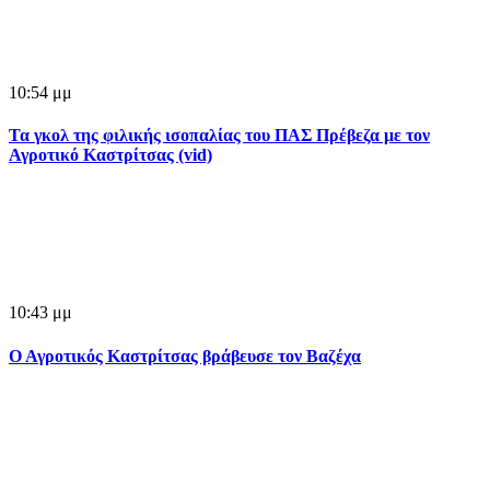
10:54 μμ
Τα γκολ της φιλικής ισοπαλίας του ΠΑΣ Πρέβεζα με τον
Αγροτικό Καστρίτσας (vid)
10:43 μμ
Ο Αγροτικός Καστρίτσας βράβευσε τον Βαζέχα