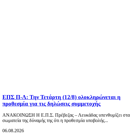
ΕΠΣ Π-Λ: Την Τετάρτη (12/8) ολοκληρώνεται η
προθεσμία για τις δηλώσεις συμμετοχής
ΑΝΑΚΟΙΝΩΣΗ Η Ε.Π.Σ. Πρέβεζας – Λευκάδας υπενθυμίζει στα
σωματεία της δύναμής της ότι η προθεσμία υποβολής...
06.08.2026