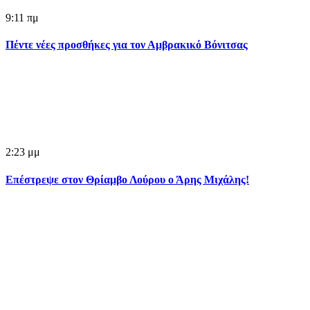
9:11 πμ
Πέντε νέες προσθήκες για τον Αμβρακικό Βόνιτσας
2:23 μμ
Επέστρεψε στον Θρίαμβο Λούρου ο Άρης Μιχάλης!