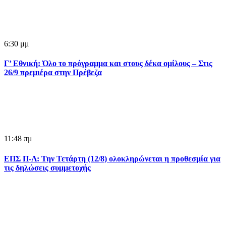
6:30 μμ
Γ’ Εθνική: Όλο το πρόγραμμα και στους δέκα ομίλους – Στις
26/9 πρεμιέρα στην Πρέβεζα
11:48 πμ
ΕΠΣ Π-Λ: Την Τετάρτη (12/8) ολοκληρώνεται η προθεσμία για
τις δηλώσεις συμμετοχής