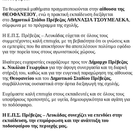
Τα θεωρητικά μαθήματα πραγματοποιούνται στην
αίθουσα της
ΘΕΟΦΑΝΕΙΟΥ
, ενώ η πρακτική εκπαίδευση διεξάγεται
στο
Δημοτικό Στάδιο Πρέβεζας ΑΘΑΝΑΣΙΑ ΤΣΟΥΜΕΛΕΚΑ
,
σύμφωνα με το πρόγραμμα της σχολής.
Η Ε.Π.Σ. Πρέβεζας – Λευκάδας εύχεται σε όλους τους
συμμετέχοντες καλή επιτυχία, με τη βεβαιότητα ότι οι γνώσεις και
οι εμπειρίες που θα αποκτήσουν θα αποτελέσουν πολύτιμο εφόδιο
για την πορεία τους στους αγωνιστικούς χώρους.
Ιδιαίτερες ευχαριστίες εκφράζουμε προς τον
Δήμαρχο Πρέβεζας
κ. Νικόλαο Γεωργάκο
για την άψογη συνεργασία και τη διαρκή
στήριξή του, καθώς και για την ευγενική παραχώρηση της αίθουσας
της
Θεοφανείου
και του
Δημοτικού Σταδίου Πρέβεζας
,
συμβάλλοντας ουσιαστικά στην άρτια διεξαγωγή της σχολής.
Ευχόμαστε καλή επιτυχία στους εκπαιδευτές και σε όλους τους
υποψήφιους προπονητές, με υγεία, δημιουργικότητα και αγάπη για
το ποδόσφαιρο.
Η Ε.Π.Σ. Πρέβεζας – Λευκάδας συνεχίζει να επενδύει στην
εκπαίδευση, την επιμόρφωση και την ανάπτυξη του
ποδοσφαίρου της περιοχής μας.