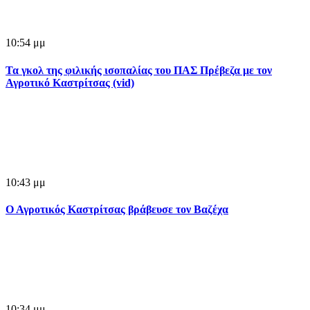
10:54 μμ
Τα γκολ της φιλικής ισοπαλίας του ΠΑΣ Πρέβεζα με τον
Αγροτικό Καστρίτσας (vid)
10:43 μμ
Ο Αγροτικός Καστρίτσας βράβευσε τον Βαζέχα
10:34 μμ