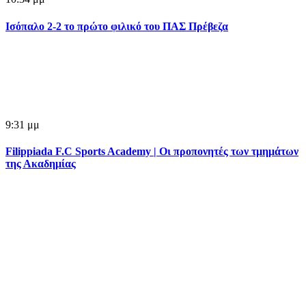
Ισόπαλο 2-2 το πρώτο φιλικό του ΠΑΣ Πρέβεζα
9:31 μμ
Filippiada F.C Sports Academy | Οι προπονητές των τμημάτων
της Ακαδημίας