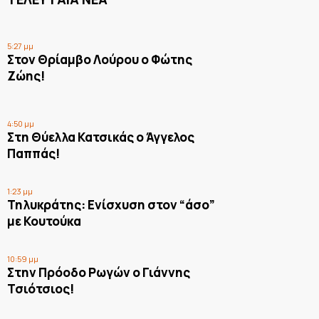
5:27 μμ
Στον Θρίαμβο Λούρου ο Φώτης
Ζώης!
4:50 μμ
Στη Θύελλα Κατσικάς ο Άγγελος
Παππάς!
1:23 μμ
Τηλυκράτης: Ενίσχυση στον “άσο”
με Κουτούκα
10:59 μμ
Στην Πρόοδο Ρωγών ο Γιάννης
Τσιότσιος!