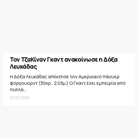
Τον ΤζαΚίναν Γκαντ ανακοίνωσε η Δόξα
Λευκάδας
Η Δόξα Λευκάδας απέκτησε τον Αμερικανό πάουερ
φόργουορντ (30χρ., 2.03μ.) Ο Γκαντ έχει εμπειρία από
πολλά...
22.07.2026