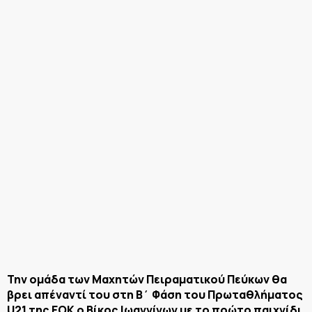
Την ομάδα των Μαχητών Πειραματικού Πεύκων θα
βρει απέναντί του στη Β΄ Φάση του Πρωταθλήματος
U21 της ΕΟΚ ο Βίκος Ιωαννίνων με το πρώτο παιχνίδι