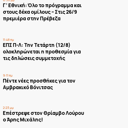
Γ’ Εθνική: Όλο το πρόγραμμα και
στους δέκα ομίλους – Στις 26/9
πρεμιέρα στην Πρέβεζα
11:48 πμ
ΕΠΣ Π-Λ: Την Τετάρτη (12/8)
ολοκληρώνεται η προθεσμία για
τις δηλώσεις συμμετοχής
9:11 πμ
Πέντε νέες προσθήκες για τον
Αμβρακικό Βόνιτσας
2:23 μμ
Επέστρεψε στον Θρίαμβο Λούρου
ο Άρης Μιχάλης!