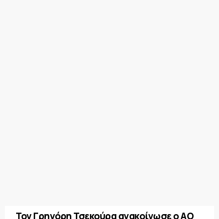
Τον Γρηγόρη Τσεκούρα ανακοίνωσε ο ΑΟ