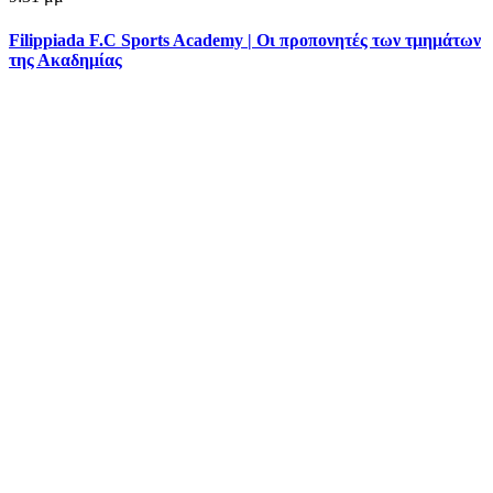
Filippiada F.C Sports Academy | Οι προπονητές των τμημάτων
της Ακαδημίας