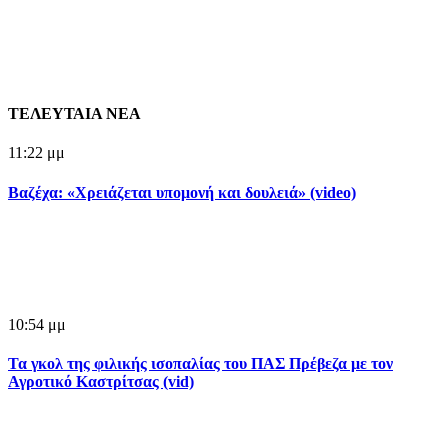
ΤΕΛΕΥΤΑΙΑ ΝΕΑ
11:22 μμ
Βαζέχα: «Χρειάζεται υπομονή και δουλειά» (video)
10:54 μμ
Τα γκολ της φιλικής ισοπαλίας του ΠΑΣ Πρέβεζα με τον
Αγροτικό Καστρίτσας (vid)