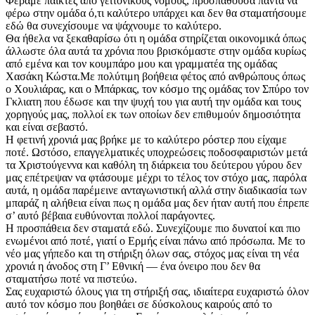
Φέραμε παίκτες από γειτονικούς νομούς, προσπαθούσα πάντα να
φέρω στην ομάδα ό,τι καλύτερο υπάρχει και δεν θα σταματήσουμε
εδώ θα συνεχίσουμε να ψάχνουμε το καλύτερο.
Θα ήθελα να ξεκαθαρίσω ότι η ομάδα στηρίζεται οικονομικά όπως
άλλωστε όλα αυτά τα χρόνια που βρισκόμαστε στην ομάδα κυρίως
από εμένα και τον κουμπάρο μου και γραμματέα της ομάδας
Χασάκη Κώστα.Με πολύτιμη βοήθεια φέτος από ανθρώπους όπως
ο Χουλιάρας, και ο Μπάρκας, τον κόσμο της ομάδας τον Σπύρο τον
Γκλιατη που έδωσε και την ψυχή του για αυτή την ομάδα και τους
χορηγούς μας, πολλοί εκ των οποίων δεν επιθυμούν δημοσιότητα
και είναι σεβαστό.
Η φετινή χρονιά μας βρήκε με το καλύτερο ρόστερ που είχαμε
ποτέ. Ωστόσο, επαγγελματικές υποχρεώσεις ποδοσφαιριστών μετά
τα Χριστούγεννα και καθόλη τη διάρκεια του δεύτερου γύρου δεν
μας επέτρεψαν να φτάσουμε μέχρι το τέλος τον στόχο μας, παρόλα
αυτά, η ομάδα παρέμεινε ανταγωνιστική αλλά στην διαδικασία των
μπαράζ η αλήθεια είναι πως η ομάδα μας δεν ήταν αυτή που έπρεπε
σ’ αυτό βέβαια ευθύνονται πολλοί παράγοντες.
Η προσπάθεια δεν σταματά εδώ. Συνεχίζουμε πιο δυνατοί και πιο
ενωμένοι από ποτέ, γιατί ο Ερμής είναι πάνω από πρόσωπα. Με το
νέο μας γήπεδο και τη στήριξη όλων σας, στόχος μας είναι τη νέα
χρονιά η άνοδος στη Γ’ Εθνική — ένα όνειρο που δεν θα
σταματήσω ποτέ να πιστεύω.
Σας ευχαριστώ όλους για τη στήριξή σας, ιδιαίτερα ευχαριστώ όλον
αυτό τον κόσμο που βοηθάει σε δύσκολους καιρούς από το