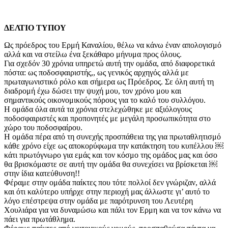
ΔΕΛΤΙΟ ΤΥΠΟΥ
Ως πρόεδρος του Ερμή Καναλίου, θέλω να κάνω έναν απολογισμό
αλλά και να στείλω ένα ξεκάθαρο μήνυμα προς όλους.
Για σχεδόν 30 χρόνια υπηρετώ αυτή την ομάδα, από διαφορετικά
πόστα: ως ποδοσφαιριστής,, ως γενικός αρχηγός αλλά με
πρωταγωνιστικό ρόλο και σήμερα ως Πρόεδρος. Σε όλη αυτή τη
διαδρομή έχω δώσει την ψυχή μου, τον χρόνο μου και
σημαντικούς οικονομικούς πόρους για το καλό του συλλόγου.
Η ομάδα όλα αυτά τα χρόνια στελεχώθηκε με αξιόλογους
ποδοσφαιριστές και προπονητές με μεγάλη προσωπικότητα στο
χώρο του ποδοσφαίρου.
Η ομάδα πέρα από τη συνεχής προσπάθεια της για πρωταθλητισμό
κάθε χρόνο είχε ως αποκορύφωμα την κατάκτηση του κυπέλλου ￼
κάτι πρωτόγνωρο για εμάς και τον κόσμο της ομάδος μας και όσο
θα βρισκόμαστε σε αυτή την ομάδα θα συνεχίσει να βρίσκεται ￼
στην ίδια κατεύθυνση!!
Φέραμε στην ομάδα παίκτες που τότε πολλοί δεν γνώριζαν, αλλά
και ότι καλύτερο υπήρχε στην περιοχή μας άλλωστε γι’ αυτό το
λόγο επέστρεψα στην ομάδα με παρότρυνση του Λευτέρη
Χουλιάρα για να δυναμώσω και πάλι τον Ερμη και να τον κάνω να
πάει για πρωτάθλημα.