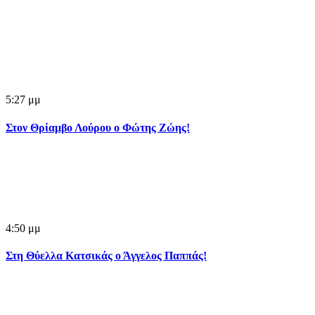
5:27 μμ
Στον Θρίαμβο Λούρου ο Φώτης Ζώης!
4:50 μμ
Στη Θύελλα Κατσικάς ο Άγγελος Παππάς!