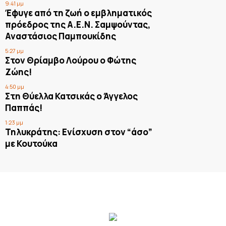
9:41 μμ
Έφυγε από τη ζωή ο εμβληματικός
πρόεδρος της Α.Ε.Ν. Σαμψούντας,
Αναστάσιος Παμπουκίδης
5:27 μμ
Στον Θρίαμβο Λούρου ο Φώτης
Ζώης!
4:50 μμ
Στη Θύελλα Κατσικάς ο Άγγελος
Παππάς!
1:23 μμ
Τηλυκράτης: Ενίσχυση στον “άσο”
με Κουτούκα