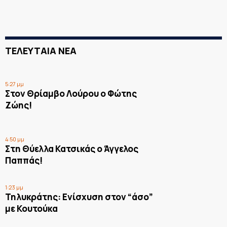
ΤΕΛΕΥΤΑΙΑ ΝΕΑ
5:27 μμ
Στον Θρίαμβο Λούρου ο Φώτης
Ζώης!
4:50 μμ
Στη Θύελλα Κατσικάς ο Άγγελος
Παππάς!
1:23 μμ
Τηλυκράτης: Ενίσχυση στον “άσο”
με Κουτούκα