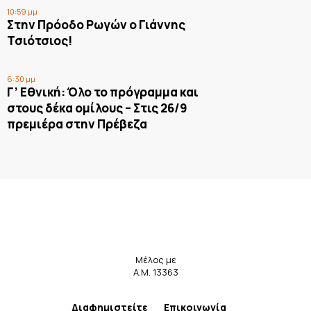
10:59 μμ
Στην Πρόοδο Ρωγών ο Γιάννης
Τσιότσιος!
6:30 μμ
Γ’ Εθνική: Όλο το πρόγραμμα και
στους δέκα ομίλους – Στις 26/9
πρεμιέρα στην Πρέβεζα
Μέλος με
Α.Μ. 13363
Διαφημιστείτε
Επικοινωνία