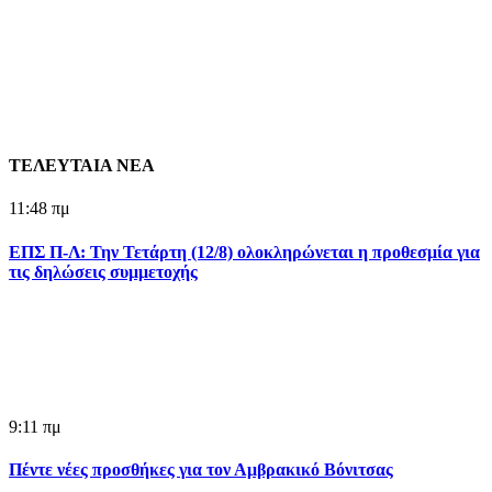
ΤΕΛΕΥΤΑΙΑ ΝΕΑ
11:48 πμ
ΕΠΣ Π-Λ: Την Τετάρτη (12/8) ολοκληρώνεται η προθεσμία για
τις δηλώσεις συμμετοχής
9:11 πμ
Πέντε νέες προσθήκες για τον Αμβρακικό Βόνιτσας