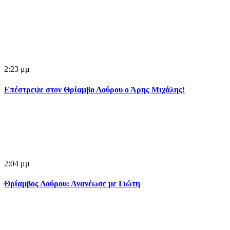
2:23 μμ
Επέστρεψε στον Θρίαμβο Λούρου ο Άρης Μιχάλης!
2:04 μμ
Θρίαμβος Λούρου: Ανανέωσε με Γιώτη