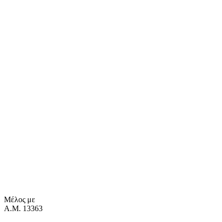
Μέλος με
Α.Μ. 13363