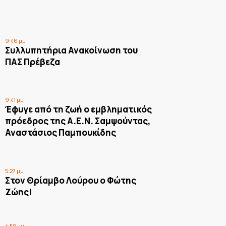
9:46 μμ
Συλλυπητήρια Ανακοίνωση του
ΠΑΣ Πρέβεζα
9:41 μμ
Έφυγε από τη ζωή ο εμβληματικός
πρόεδρος της Α.Ε.Ν. Σαμψούντας,
Αναστάσιος Παμπουκίδης
5:27 μμ
Στον Θρίαμβο Λούρου ο Φώτης
Ζώης!
4:50 μμ