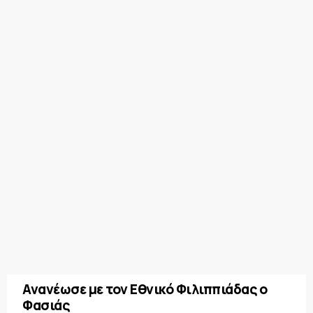
Ανανέωσε με τον Εθνικό Φιλιππιάδας ο
Φασιάς