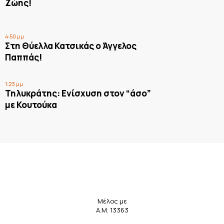
Ζώης!
4:50 μμ
Στη Θύελλα Κατσικάς ο Άγγελος
Παππάς!
1:23 μμ
Τηλυκράτης: Ενίσχυση στον “άσο”
με Κουτούκα
Μέλος με
Α.Μ. 13363