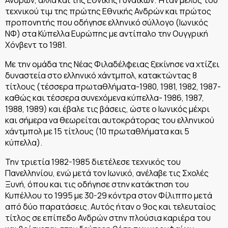
τεχνικού τιμ της πρώτης Εθνικής Ανδρών και πρώτος
προπονητής που οδήγησε ελληνικό σύλλογο (Ιωνικός
ΝΦ) στα Κύπελλα Ευρώπης με αντίπαλο την Ουγγρική
Χόνβεντ το 1981.
Με την ομάδα της Νέας Φιλαδέλφειας ξεκίνησε να χτίζει
δυναστεία στο ελληνικό χάντμπολ, κατακτώντας 8
τίτλους (τέσσερα πρωταθλήματα-1980, 1981, 1982, 1987-
καθώς και τέσσερα συνεχόμενα κύπελλα- 1986, 1987,
1988, 1989) και έβαλε τις βάσεις, ώστε ο Ιωνικός μέχρι
και σήμερα να θεωρείται αυτοκράτορας του ελληνικού
χάντμπολ με 15 τίτλους (10 πρωταθλήματα και 5
κύπελλα).
Την τριετία 1982-1985 διετέλεσε τεχνικός του
Πανελληνίου, ενώ μετά τον Ιωνικό, ανέλαβε τις Σχολές
Ξυνή, όπου και τις οδήγησε στην κατάκτηση του
Κυπέλλου το 1995 με 30-29 κόντρα στον Φίλιππο μετά
από δύο παρατάσεις. Αυτός ήταν ο 9ος και τελευταίος
τίτλος σε επίπεδο Ανδρών στην πλούσια καριέρα του