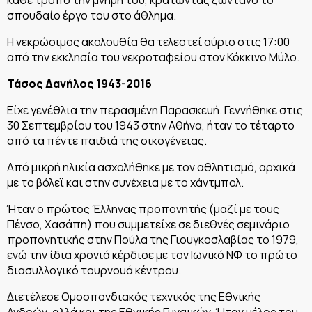
σπουδαίο έργο του στο άθλημα.
Η νεκρώσιμος ακολουθία θα τελεστεί αύριο στις 17:00
από την εκκλησία του νεκροταφείου στον Κόκκινο Μύλο.
Τάσος Δανήλος 1943-2016
Είχε γενέθλια την περασμένη Παρασκευή. Γεννήθηκε στις
30 Σεπτεμβρίου του 1943 στην Αθήνα, ήταν το τέταρτο
από τα πέντε παιδιά της οικογένειας.
Από μικρή ηλικία ασχολήθηκε με τον αθλητισμό, αρχικά
με το βόλεϊ και στην συνέχεια με το χάντμπολ.
Ήταν ο πρώτος Έλληνας προπονητής (μαζί με τους
Πένσο, Χασάπη) που συμμετείχε σε διεθνές σεμινάριο
προπονητικής στην Πούλα της Γιουγκοσλαβίας το 1979,
ενώ την ίδια χρονιά κέρδισε με τον Ιωνικό ΝΦ το πρώτο
διασυλλογικό τουρνουά κέντρου.
Διετέλεσε Ομοσπονδιακός τεχνικός της Εθνικής
Ανδρών, αλλά και της Εθνικής Γυναικών. Ήταν μέλος του