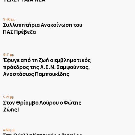
9:46 μμ
Συλλυπητήρια Ανακοίνωση του
ΠΑΣ Πρέβεζα
9:41 μμ
Έφυγε από τη ζωή ο εμβληματικός
πρόεδρος της Α.Ε.Ν. Σαμψούντας,
Αναστάσιος Παμπουκίδης
5:27 μμ
Στον Θρίαμβο Λούρου ο Φώτης
Ζώης!
4:50 μμ