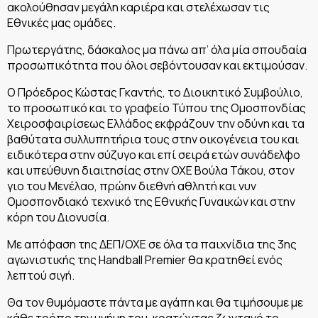
ακολούθησαν μεγάλη καριέρα και στελέχωσαν τις
Εθνικές μας ομάδες.
Πρωτεργάτης, δάσκαλος μα πάνω απ’ όλα μία σπουδαία
προσωπικότητα που όλοι σεβόντουσαν και εκτιμούσαν.
Ο Πρόεδρος Κώστας Γκαντής, το Διοικητικό Συμβούλιο,
το προσωπικό και το γραφείο Τύπου της Ομοσπονδίας
Χειροσφαιρίσεως Ελλάδος εκφράζουν την οδύνη και τα
βαθύτατα συλλυπητήρια τους στην οικογένεια του και
ειδικότερα στην σύζυγο και επί σειρά ετών συνάδελφο
και υπεύθυνη διαιτησίας στην ΟΧΕ Βούλα Τάκου, στον
γιο του Μενέλαο, πρώην διεθνή αθλητή και νυν
Ομοσπονδιακό τεχνικό της Εθνικής Γυναικών και στην
κόρη του Διονυσία.
Με απόφαση της ΔΕΠ/ΟΧΕ σε όλα τα παιχνίδια της 3ης
αγωνιστικής της Handball Premier θα κρατηθεί ενός
λεπτού σιγή.
Θα τον θυμόμαστε πάντα με αγάπη και θα τιμήσουμε με
κάθε τρόπο την μνήμη του, κρατώντας ζωντανό το