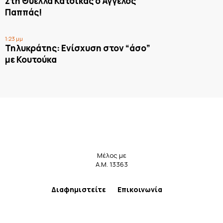
Στη Θύελλα Κατσικάς ο Άγγελος
Παππάς!
1:23 μμ
Τηλυκράτης: Ενίσχυση στον “άσο”
με Κουτούκα
Μέλος με
Α.Μ. 13363
Διαφημιστείτε
Επικοινωνία