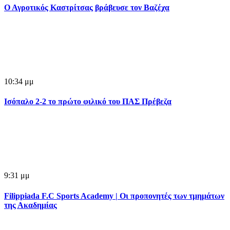
Ο Αγροτικός Καστρίτσας βράβευσε τον Βαζέχα
10:34 μμ
Ισόπαλο 2-2 το πρώτο φιλικό του ΠΑΣ Πρέβεζα
9:31 μμ
Filippiada F.C Sports Academy | Οι προπονητές των τμημάτων
της Ακαδημίας