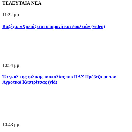
ΤΕΛΕΥΤΑΙΑ ΝΕΑ
11:22 μμ
Βαζέχα: «Χρειάζεται υπομονή και δουλειά» (video)
10:54 μμ
Τα γκολ της φιλικής ισοπαλίας του ΠΑΣ Πρέβεζα με τον
Αγροτικό Καστρίτσας (vid)
10:43 μμ