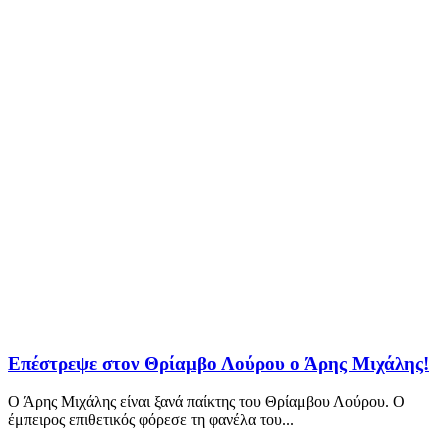
Επέστρεψε στον Θρίαμβο Λούρου ο Άρης Μιχάλης!
Ο Άρης Μιχάλης είναι ξανά παίκτης του Θρίαμβου Λούρου. Ο
έμπειρος επιθετικός φόρεσε τη φανέλα του...