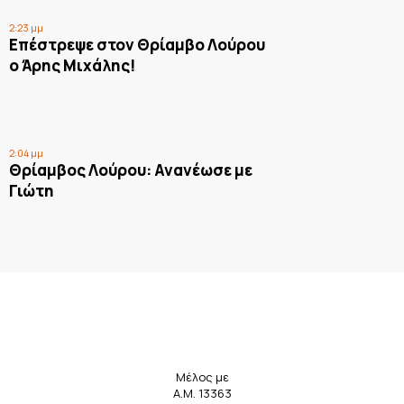
2:23 μμ
Επέστρεψε στον Θρίαμβο Λούρου
ο Άρης Μιχάλης!
2:04 μμ
Θρίαμβος Λούρου: Ανανέωσε με
Γιώτη
Μέλος με
Α.Μ. 13363