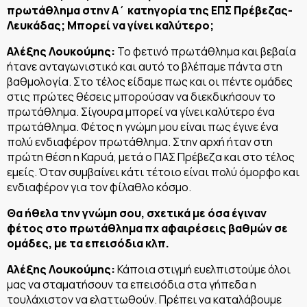
πρωτάθλημα στην Α΄ κατηγορία της ΕΠΣ Πρέβεζας-
Λευκάδας; Μπορεί να γίνει καλύτερο;
Αλέξης Λουκούμης:
Το φετινό πρωτάθλημα και βεβαία
ήτανε ανταγωνιστικό και αυτό το βλέπαμε πάντα στη
βαθμολογία. Στο τέλος είδαμε πως και οι πέντε ομάδες
στις πρώτες θέσεις μπορούσαν να διεκδικήσουν το
πρωτάθλημα. Σίγουρα μπορεί να γίνει καλύτερο ένα
πρωτάθλημα. Φέτος η γνώμη μου είναι πως έγινε ένα
πολύ ενδιαφέρον πρωτάθλημα. Στην αρχή ήταν στη
πρώτη θέση η Καρυά, μετά ο ΠΑΣ Πρέβεζα και στο τέλος
εμείς. Όταν συμβαίνει κάτι τέτοιο είναι πολύ όμορφο και
ενδιαφέρον για τον φίλαθλο κόσμο.
Θα ήθελα την γνώμη σου, σχετικά με όσα έγιναν
φέτος στο πρωτάθλημα πχ αφαιρέσεις βαθμών σε
ομάδες, με τα επεισόδια κλπ.
Αλέξης Λουκούμης:
Κάποια στιγμή ευελπιστούμε όλοι
μας να σταματήσουν τα επεισόδια στα γήπεδα η
τουλάχιστον να ελαττωθούν. Πρέπει να καταλάβουμε