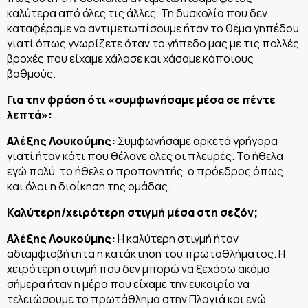
καλύτερα από όλες τις άλλες. Τη δυσκολία που δεν
καταφέραμε να αντιμετωπίσουμε ήταν το θέμα γηπέδου
γιατί όπως γνωρίζετε όταν το γήπεδο μας με τις πολλές
βροχές που είχαμε χάλασε και χάσαμε κάποιους
βαθμούς.
Για την φράση ότι «συμφωνήσαμε μέσα σε πέντε
λεπτά»:
Αλέξης Λουκούμης:
Συμφωνήσαμε αρκετά γρήγορα
γιατί ήταν κάτι που θέλανε όλες οι πλευρές. Το ήθελα
εγώ πολύ, το ήθελε ο προπονητής, ο πρόεδρος όπως
και όλοι η διοίκηση της ομάδας.
Καλύτερη/χειρότερη στιγμή μέσα στη σεζόν;
Αλέξης Λουκούμης:
Η καλύτερη στιγμή ήταν
αδιαμφισβήτητα η κατάκτηση του πρωταθλήματος. Η
χειρότερη στιγμή που δεν μπορώ να ξεχάσω ακόμα
σήμερα ήταν η μέρα που είχαμε την ευκαιρία να
τελειώσουμε το πρωτάθλημα στην Πλαγιά και ενώ