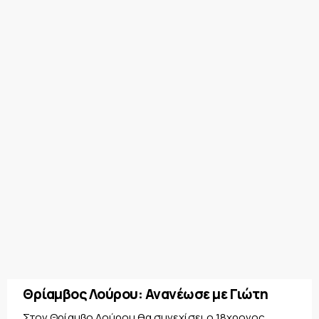
Θρίαμβος Λούρου: Ανανέωσε με Γιώτη
Στον Θρίαμβο Λούρου θα συνεχίσει ο 18χρονος