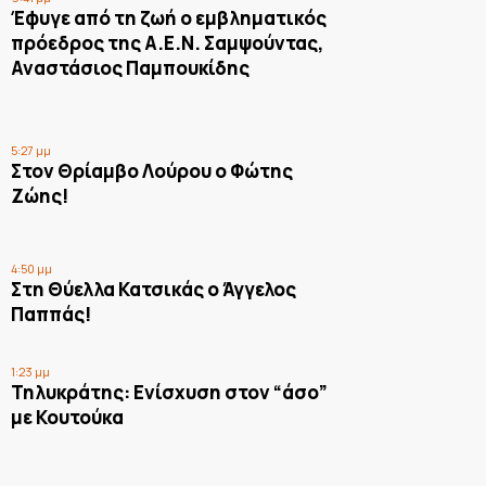
Έφυγε από τη ζωή ο εμβληματικός
πρόεδρος της Α.Ε.Ν. Σαμψούντας,
Αναστάσιος Παμπουκίδης
5:27 μμ
Στον Θρίαμβο Λούρου ο Φώτης
Ζώης!
4:50 μμ
Στη Θύελλα Κατσικάς ο Άγγελος
Παππάς!
1:23 μμ
Τηλυκράτης: Ενίσχυση στον “άσο”
με Κουτούκα