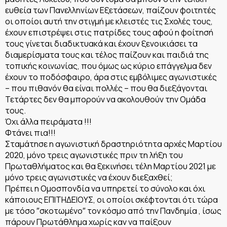
ευθεία των Πανελληνίων Εξετάσεων, παίζουν φοιτητές
οι οποίοι αυτή την στιγμή με κλειστές τις Σχολές τους,
έχουν επιστρέψει στις πατρίδες τους αφού η φοίτησή
τους γίνεται διαδικτυακά και έχουν ξενοικιάσει τα
διαμερίσματα τους και τέλος παίζουν και παιδιά της
τοπικής κοινωνίας, που όμως ως κύριο επάγγελμα δεν
έχουν το ποδόσφαιρο, άρα στις εμβόλιμες αγωνιστικές
– που πιθανόν θα είναι πολλές – που θα διεξάγονται
Τετάρτες δεν θα μπορούν να ακολουθούν την Ομάδα
τους.
Όχι άλλα πειράματα !!!
Φτάνει πια!!!
Σταμάτησε η αγωνιστική δραστηριότητα αρχές Μαρτίου
2020, μόνο τρεις αγωνιστικές πριν τη λήξη του
Πρωταθλήματος και θα ξεκινήσει τέλη Μαρτίου 2021 με
μόνο τρεις αγωνιστικές να έχουν διεξαχθεί;
Πρέπει η Ομοσπονδία να υπηρετεί το σύνολο και όχι
κάποιους ΕΠΙΤΗΔΕΙΟΥΣ, οι οποίοι σκέφτονται ότι τώρα
με τόσο ″σκοτωμένο″ τον κόσμο από την Πανδημία , ίσως
πάρουν Πρωτάθλημα χωρίς καν να παίξουν