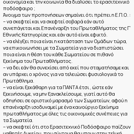
οικονομία και την κοινωνία θα διαλύσει το ερασιτεχνικό
ποδόσφαιρο ;
Άνοιγμα των προπονήσεων σημαίνει ότι πρέπει η Ε.Π.Ο. :
– να σκεφτεί και να σκεφτεί σοβαρά εάν αυτό
συνεπάγεται και Επανέναρξη του Πρωταθλήματος της Γ’
Εθνικής Κατηγορίας και εάν αυτό είναι εφικτό.
– να ελέγξει ποια είναι η κατάσταση των Ομάδων τώρα,
να επικοινωνήσει με τα Σωματεία για να διαπιστώσει
ποια είναι η θέση του κάθε Σωματείου σε πιθανό
ξεκίνημα του Πρωταθλήματος.
– να δει εάν θα συνεχίσει από εκεί που σταματήσαμε και
αν υπάρχει ο χρόνος για να τελειώσει φυσιολογικά το
Πρωτάθλημα.
– να είναι ξεκάθαρη για τα ΠΑΝΤΑ έτσι , ώστε εάν
ξεκινήσουμε, να μην ξανακλείσουμε, γιατί αυτό θα
οδηγήσει σε οριστικό μαρασμό των Σωματείων, αφού η
επανέναρξη ισοδυναμεί με ένα καινούργιο ξεκίνημα
πρωταθλήματος με όλες τις οικονομικές συνέπειες για
τα Σωματεία.
– να σκεφτεί ότι στο Ερασιτεχνικό Ποδόσφαιρο παίζουν
μαθητές Λυκείου, που σύντομα θα μπουν στην τελική