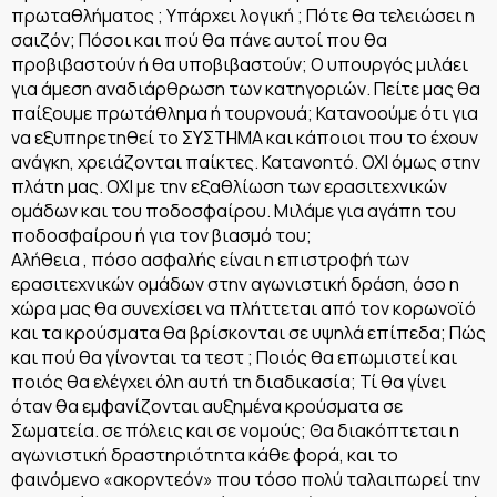
πρωταθλήματος ; Υπάρχει λογική ; Πότε θα τελειώσει η
σαιζόν; Πόσοι και πού θα πάνε αυτοί που θα
προβιβαστούν ή θα υποβιβαστούν; Ο υπουργός μιλάει
για άμεση αναδιάρθρωση των κατηγοριών. Πείτε μας θα
παίξουμε πρωτάθλημα ή τουρνουά; Κατανοούμε ότι για
να εξυπηρετηθεί το ΣΥΣΤΗΜΑ και κάποιοι που το έχουν
ανάγκη, χρειάζονται παίκτες. Κατανοητό. ΟΧΙ όμως στην
πλάτη μας. ΟΧΙ με την εξαθλίωση των ερασιτεχνικών
ομάδων και του ποδοσφαίρου. Μιλάμε για αγάπη του
ποδοσφαίρου ή για τον βιασμό του;
Αλήθεια , πόσο ασφαλής είναι η επιστροφή των
ερασιτεχνικών ομάδων στην αγωνιστική δράση, όσο η
χώρα μας θα συνεχίσει να πλήττεται από τον κορωνοϊό
και τα κρούσματα θα βρίσκονται σε υψηλά επίπεδα; Πώς
και πού θα γίνονται τα τεστ ; Ποιός θα επωμιστεί και
ποιός θα ελέγχει όλη αυτή τη διαδικασία; Τί θα γίνει
όταν θα εμφανίζονται αυξημένα κρούσματα σε
Σωματεία. σε πόλεις και σε νομούς; Θα διακόπτεται η
αγωνιστική δραστηριότητα κάθε φορά, και το
φαινόμενο «ακορντεόν» που τόσο πολύ ταλαιπωρεί την