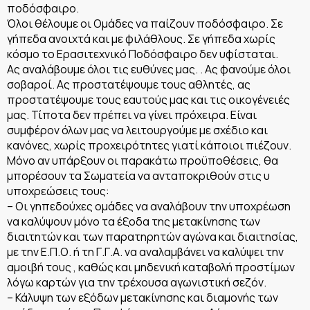
ποδόσφαιρο.
Όλοι θέλουμε οι Ομάδες να παίζουν ποδόσφαιρο. Σε
γήπεδα ανοιχτά και με φιλάθλους. Σε γήπεδα χωρίς
κόσμο το Ερασιτεχνικό Ποδόσφαιρο δεν υφίσταται.
Ας αναλάβουμε όλοι τις ευθύνες μας. . Ας φανούμε όλοι
σοβαροί. Ας προστατέψουμε τους αθλητές, ας
προστατέψουμε τους εαυτούς μας και τις οικογένειές
μας. Τίποτα δεν πρέπει να γίνει πρόχειρα. Είναι
συμφέρον όλων μας να λειτουργούμε με σχέδιο και
κανόνες, χωρίς προχειρότητες γιατί κάποιοι πιέζουν.
Μόνο αν υπάρξουν οι παρακάτω προϋποθέσεις, θα
μπορέσουν τα Σωματεία να ανταποκριθούν στις υ
υποχρεώσεις τους:
– Οι γηπεδούχες ομάδες να αναλάβουν την υποχρέωση
να καλύψουν μόνο τα έξοδα της μετακίνησης των
διαιτητών και των παρατηρητών αγώνα και διαιτησίας,
με την Ε.Π.Ο. ή τη Γ.Γ.Α. να αναλαμβάνει να καλύψει την
αμοιβή τους , καθώς και μηδενική καταβολή προστίμων
λόγω καρτών για την τρέχουσα αγωνιστική σεζόν.
– Κάλυψη των εξόδων μετακίνησης και διαμονής των