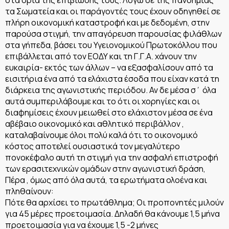
τα Σωματεία και οι παράγοντές τους έχουν οδηγηθεί σε
πλήρη οικονομική καταστροφή και με δεδομένη, στην
παρούσα στιγμή, την απαγόρευση παρουσίας φιλάθλων
στα γήπεδα, βάσει του Υγειονομικού Πρωτοκόλλου που
επιβάλλεται από τον ΕΟΔΥ και τη Γ.Γ.Α. χάνουν την
ευκαιρία- εκτός των άλλων – να εξασφαλίσουν από τα
εισιτήρια ένα από τα ελάχιστα έσοδα που είχαν κατά τη
διάρκεια της αγωνιστικής περιόδου. Αν δε μέσα σ΄ όλα
αυτά συμπεριλάβουμε και το ότι οι χορηγίες και οι
διαφημίσεις έχουν μειωθεί στο ελάχιστον μέσα σε ένα
αβέβαιο οικονομικό και αθλητικό περιβάλλον ,
καταλαβαίνουμε όλοι πολύ καλά ότι το οικονομικό
κόστος αποτελεί ουσιαστικά τον μεγαλύτερο
πονοκέφαλο αυτή τη στιγμή για την ασφαλή επιστροφή
των ερασιτεχνικών ομάδων στην αγωνιστική δράση,
Πέρα , όμως από όλα αυτά, τα ερωτήματα ολοένα και
πληθαίνουν:
Πότε θα αρχίσει το πρωτάθλημα; Οι προπονητές μιλούν
για 45 μέρες προετοιμασία. Δηλαδή θα κάνουμε 1,5 μήνα
προετοιμασία για να έχουμε 1,5 -2 μήνες