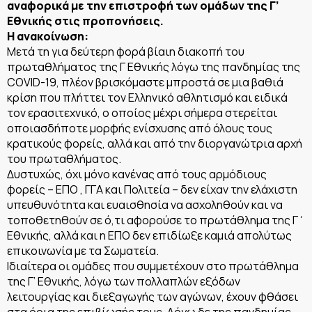
αναφορικά με την επιστροφή των ομάδων της Γ’
Εθνικής στις προπονήσεις.
Η ανακοίνωση:
Μετά τη για δεύτερη φορά βίαιη διακοπή του
πρωταθλήματος της Γ Εθνικής λόγω της πανδημίας της
COVID-19, πλέον βρισκόμαστε μπροστά σε μια βαθιά
κρίση που πλήττει τον Ελληνικό αθλητισμό και ειδικά
τον ερασιτεχνικό, ο οποίος μέχρι σήμερα στερείται
οποιασδήποτε μορφής ενίσχυσης από όλους τους
κρατικούς φορείς, αλλά και από την διοργανώτρια αρχή
του πρωταθλήματος.
Δυστυχώς, όχι μόνο κανένας από τους αρμόδιους
φορείς – ΕΠΟ , ΓΓΑ και Πολιτεία – δεν είχαν την ελάχιστη
υπευθυνότητα και ευαισθησία να ασχοληθούν και να
τοποθετηθούν σε ό,τι αφορούσε το πρωτάθλημα της Γ΄
Εθνικής, αλλά και η ΕΠΟ δεν επιδίωξε καμιά απολύτως
επικοινωνία με τα Σωματεία.
Ιδιαίτερα οι ομάδες που συμμετέχουν στο πρωτάθλημα
της Γ’ Εθνικής, λόγω των πολλαπλών εξόδων
λειτουργίας και διεξαγωγής των αγώνων, έχουν φθάσει
στα όρια της επιβίωσής τους. Λόγω δε της πανδημίας