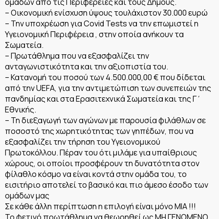
ομάδων από τις Περιφέρειες και τους Δήμους.
– Οικονομική ενίσχυση ύψους τουλάχιστον 30.000 ευρώ
– Την υποχρέωση για Covid Tests να την επωμιστεί η
Υγειονομική Περιφέρεια , στην οποία ανήκουν τα
Σωματεία.
– Πρωτάθλημα που να εξασφαλίζει την
ανταγωνιστικότητα και την αξιοπιστία του.
– Κατανομή του ποσού των 4.500.000,00 € που δίδεται
από την UEFA, για την αντιμετώπιση των συνεπειών της
πανδημίας και στα Ερασιτεχνικά Σωματεία και της Γ΄
Εθνικής.
– Τη διεξαγωγή των αγώνων με παρουσία φιλάθλων σε
ποσοστό της χωρητικότητας των γηπέδων, που να
εξασφαλίζει την τήρηση του Υγειονομικού
Πρωτοκόλλου. Πέραν του ότι μιλάμε για υπαίθριους
χώρους, οι οποίοι προσφέρουν τη δυνατότητα στον
φίλαθλο κόσμο να είναι κοντά στην ομάδα του, το
εισιτήριο αποτελεί το βασικό και πιο άμεσο έσοδο των
ομάδων μας
Σε κάθε άλλη περίπτωση η επιλογή είναι μόνο ΜΙΑ !!!
Το φετινό πρωτάθλημα να θεωρηθεί ως ΜΗ ΓΕΝΟΜΕΝΟ