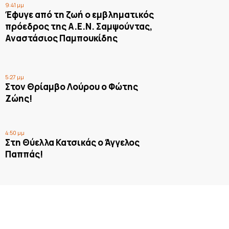
9:41 μμ
Έφυγε από τη ζωή ο εμβληματικός
πρόεδρος της Α.Ε.Ν. Σαμψούντας,
Αναστάσιος Παμπουκίδης
5:27 μμ
Στον Θρίαμβο Λούρου ο Φώτης
Ζώης!
4:50 μμ
Στη Θύελλα Κατσικάς ο Άγγελος
Παππάς!