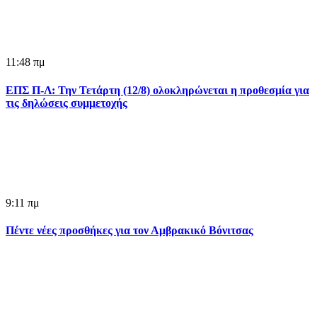
11:48 πμ
ΕΠΣ Π-Λ: Την Τετάρτη (12/8) ολοκληρώνεται η προθεσμία για
τις δηλώσεις συμμετοχής
9:11 πμ
Πέντε νέες προσθήκες για τον Αμβρακικό Βόνιτσας