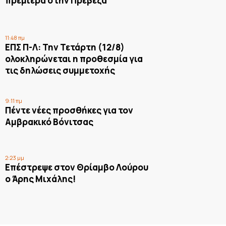
πρεμιέρα στην Πρέβεζα
11:48 πμ
ΕΠΣ Π-Λ: Την Τετάρτη (12/8)
ολοκληρώνεται η προθεσμία για
τις δηλώσεις συμμετοχής
9:11 πμ
Πέντε νέες προσθήκες για τον
Αμβρακικό Βόνιτσας
2:23 μμ
Επέστρεψε στον Θρίαμβο Λούρου
ο Άρης Μιχάλης!