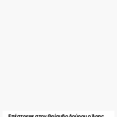
Επέστρεψε στον Θρίαμβο Λούρου ο Άρης