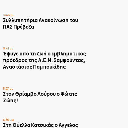
9:46 μμ
Συλλυπητήρια Ανακοίνωση του
ΠΑΣ Πρέβεζα
9:41 μμ
Έφυγε από τη ζωή ο εμβληματικός
πρόεδρος της Α.Ε.Ν. Σαμψούντας,
Αναστάσιος Παμπουκίδης
5:27 μμ
Στον Θρίαμβο Λούρου ο Φώτης
Ζώης!
4:50 μμ
Στη Θύελλα Κατσικάς ο Άγγελος