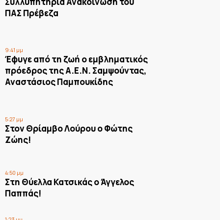
Συλλυπητήρια Ανακοίνωση του
ΠΑΣ Πρέβεζα
9:41 μμ
Έφυγε από τη ζωή ο εμβληματικός
πρόεδρος της Α.Ε.Ν. Σαμψούντας,
Αναστάσιος Παμπουκίδης
5:27 μμ
Στον Θρίαμβο Λούρου ο Φώτης
Ζώης!
4:50 μμ
Στη Θύελλα Κατσικάς ο Άγγελος
Παππάς!
1:23 μμ