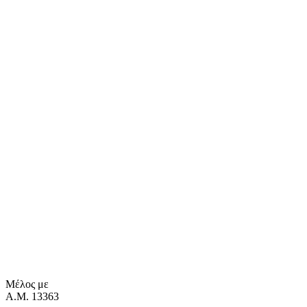
Μέλος με
Α.Μ. 13363