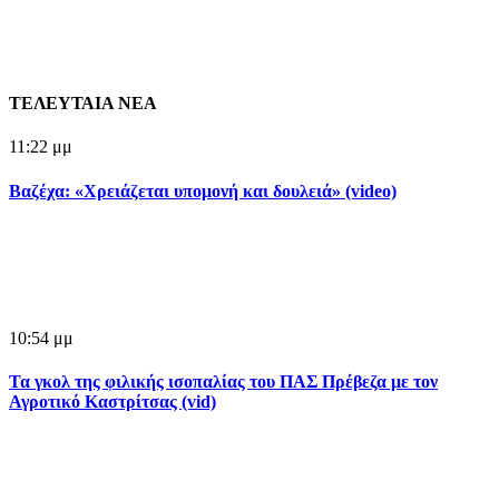
ΤΕΛΕΥΤΑΙΑ ΝΕΑ
11:22 μμ
Βαζέχα: «Χρειάζεται υπομονή και δουλειά» (video)
10:54 μμ
Τα γκολ της φιλικής ισοπαλίας του ΠΑΣ Πρέβεζα με τον
Αγροτικό Καστρίτσας (vid)