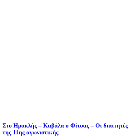
Στο Ηρακλής – Καβάλα ο Φίτσας – Οι διαιτητές
της 11ης αγωνιστικής