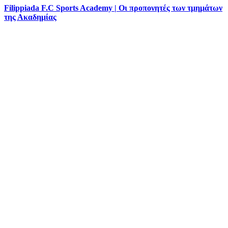
Filippiada F.C Sports Academy | Οι προπονητές των τμημάτων
της Ακαδημίας