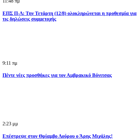
11:48 πμ
ΕΠΣ Π-Λ: Την Τετάρτη (12/8) ολοκληρώνεται η προθεσμία για
τις δηλώσεις συμμετοχής
9:11 πμ
Πέντε νέες προσθήκες για τον Αμβρακικό Βόνιτσας
2:23 μμ
Επέστρεψε στον Θρίαμβο Λούρου ο Άρης Μιχάλης!