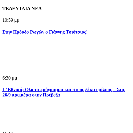
ΤΕΛΕΥΤΑΙΑ ΝΕΑ
10:59 μμ
Στην Πρόοδο Ρωγών ο Γιάννης Τσιότσιος!
6:30 μμ
Γ’ Εθνική: Όλο το πρόγραμμα και στους δέκα ομίλους – Στις
26/9 πρεμιέρα στην Πρέβεζα