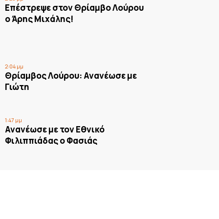
Επέστρεψε στον Θρίαμβο Λούρου
ο Άρης Μιχάλης!
2:04 μμ
Θρίαμβος Λούρου: Ανανέωσε με
Γιώτη
1:47 μμ
Ανανέωσε με τον Εθνικό
Φιλιππιάδας ο Φασιάς