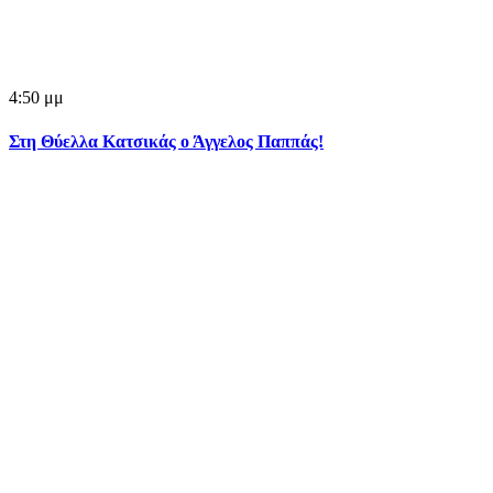
4:50 μμ
Στη Θύελλα Κατσικάς ο Άγγελος Παππάς!