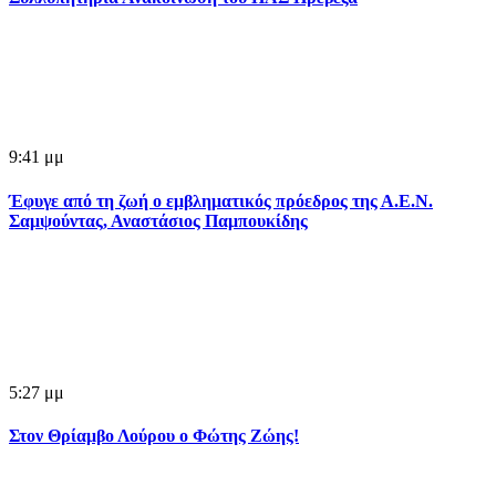
9:41 μμ
Έφυγε από τη ζωή ο εμβληματικός πρόεδρος της Α.Ε.Ν.
Σαμψούντας, Αναστάσιος Παμπουκίδης
5:27 μμ
Στον Θρίαμβο Λούρου ο Φώτης Ζώης!