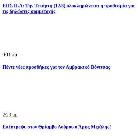
ΕΠΣ Π-Λ: Την Τετάρτη (12/8) ολοκληρώνεται η προθεσμία για
τις δηλώσεις συμμετοχής
9:11 πμ
Πέντε νέες προσθήκες για τον Αμβρακικό Βόνιτσας
2:23 μμ
Επέστρεψε στον Θρίαμβο Λούρου ο Άρης Μιχάλης!