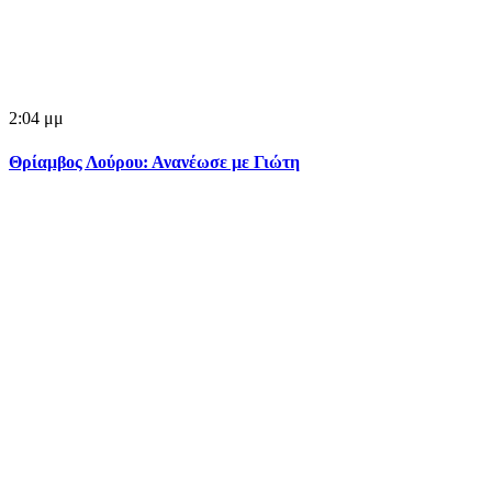
2:04 μμ
Θρίαμβος Λούρου: Ανανέωσε με Γιώτη