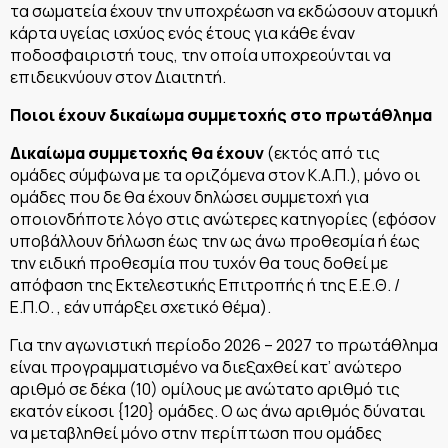
τα σωματεία έχουν την υποχρέωση να εκδώσουν ατομική
κάρτα υγείας ισχύος ενός έτους για κάθε έναν
ποδοσφαιριστή τους, την οποία υποχρεούνται να
επιδεικνύουν στον Διαιτητή.
Ποιοι έχουν δικαίωμα συμμετοχής στο πρωτάθλημα
Δικαίωμα συμμετοχής θα έχουν
(εκτός από τις
ομάδες σύμφωνα με τα οριζόμενα στον Κ.Α.Π.), μόνο οι
ομάδες που δε θα έχουν δηλώσει συμμετοχή για
οποιονδήποτε λόγο στις ανώτερες κατηγορίες (εφόσον
υποβάλλουν δήλωση έως την ως άνω προθεσμία ή έως
την ειδική προθεσμία που τυχόν θα τους δοθεί με
απόφαση της Εκτελεστικής Επιτροπής ή της Ε.Ε.Θ. /
Ε.Π.Ο. , εάν υπάρξει σχετικό θέμα).
Για την αγωνιστική περίοδο 2026 – 2027 το πρωτάθλημα
είναι προγραμματισμένο να διεξαχθεί κατ’ ανώτερο
αριθμό σε δέκα (10) ομίλους με ανώτατο αριθμό τις
εκατόν είκοσι {120} ομάδες. Ο ως άνω αριθμός δύναται
να μεταβληθεί μόνο στην περίπτωση που ομάδες