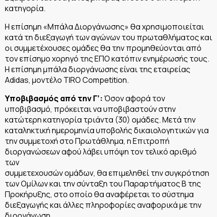
κατηγορία.
Η επίσημη «Μπάλα Διοργάνωσης» θα χρησιμοποιείται
κατά τη διεξαγωγή των αγώνων του πρωταθλήματος και
οι συμμετέχουσες ομάδες θα την προμηθεύονται από
τον επίσημο χορηγό της ΕΠΟ κατόπιν ενημέρωσής τους.
Η επίσημη μπάλα διοργάνωσης είναι της εταιρείας
Αdidas, μοντέλο TIRO Competition.
Υποβιβασμός από την Γ’:
Όσον αφορά τον
υποβιβασμό, πρόκειται να υποβιβαστούν στην
κατώτερη κατηγορία τριάντα (30) ομάδες. Μετά την
καταληκτική ημερομηνία υποβολής δικαιολογητικών για
την συμμετοχή στο Πρωτάθλημα, η Επιτροπή
διοργανώσεων αφού λάβει υπόψη τον τελικό αριθμό
των
συμμετεχουσών ομάδων, θα επιμεληθεί την συγκρότηση
των Ομίλων και την σύνταξη του Παραρτήματος Β της
Προκήρυξης, στο οποίο θα αναφέρεται το σύστημα
διεξαγωγής και άλλες πληροφορίες αναφορικά με την
διοργάνωση .