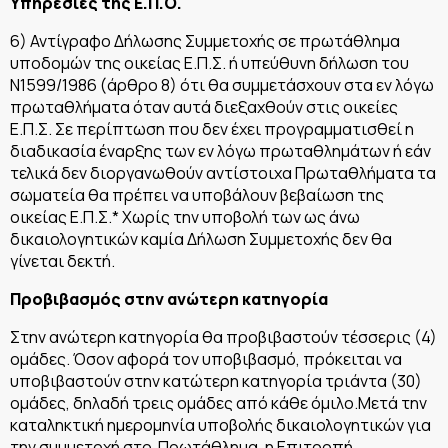
Υπηρεσίες της Ε.Π.Ο.
6) Αντίγραφο Δήλωσης Συμμετοχής σε πρωτάθλημα
υποδομών της οικείας Ε.Π.Σ. ή υπεύθυνη δήλωση του
Ν1599/1986 (άρθρο 8) ότι θα συμμετάσχουν στα εν λόγω
πρωταθλήματα όταν αυτά διεξαχθούν στις οικείες
Ε.Π.Σ. Σε περίπτωση που δεν έχει προγραμματισθεί η
διαδικασία έναρξης των εν λόγω πρωταθλημάτων ή εάν
τελικά δεν διοργανωθούν αντίστοιχα Πρωταθλήματα τα
σωματεία θα πρέπει να υποβάλουν βεβαίωση της
οικείας Ε.Π.Σ.* Χωρίς την υποβολή των ως άνω
δικαιολογητικών καμία Δήλωση Συμμετοχής δεν θα
γίνεται δεκτή.
Προβιβασμός στην ανώτερη κατηγορία
Στην ανώτερη κατηγορία θα προβιβαστούν τέσσερις (4)
ομάδες. Όσον αφορά τον υποβιβασμό, πρόκειται να
υποβιβαστούν στην κατώτερη κατηγορία τριάντα (30)
ομάδες, δηλαδή τρεις ομάδες από κάθε όμιλο.Μετά την
καταληκτική ημερομηνία υποβολής δικαιολογητικών για
την συμμετοχή στο Πρωτάθλημα, η Επιτροπή