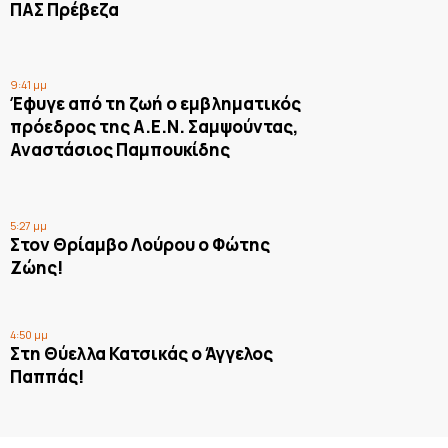
ΠΑΣ Πρέβεζα
9:41 μμ
Έφυγε από τη ζωή ο εμβληματικός
πρόεδρος της Α.Ε.Ν. Σαμψούντας,
Αναστάσιος Παμπουκίδης
5:27 μμ
Στον Θρίαμβο Λούρου ο Φώτης
Ζώης!
4:50 μμ
Στη Θύελλα Κατσικάς ο Άγγελος
Παππάς!