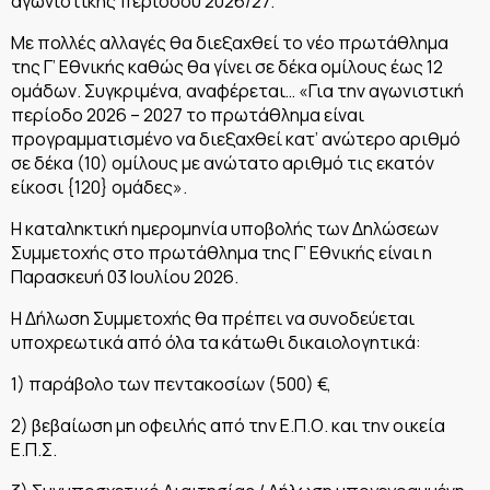
αγωνιστικής περιόδου 2026/27.
Με πολλές αλλαγές θα διεξαχθεί το νέο πρωτάθλημα
της Γ’ Εθνικής καθώς θα γίνει σε δέκα ομίλους έως 12
ομάδων. Συγκριμένα, αναφέρεται… «Για την αγωνιστική
περίοδο 2026 – 2027 το πρωτάθλημα είναι
προγραμματισμένο να διεξαχθεί κατ’ ανώτερο αριθμό
σε δέκα (10) ομίλους με ανώτατο αριθμό τις εκατόν
είκοσι {120} ομάδες».
H καταληκτική ημερομηνία υποβολής των Δηλώσεων
Συμμετοχής στο πρωτάθλημα της Γ’ Εθνικής είναι η
Παρασκευή 03 Iουλίου 2026.
Η Δήλωση Συμμετοχής θα πρέπει να συνοδεύεται
υποχρεωτικά από όλα τα κάτωθι δικαιολογητικά:
1) παράβολο των πεντακοσίων (500) €,
2) βεβαίωση μη οφειλής από την Ε.Π.Ο. και την οικεία
Ε.Π.Σ.