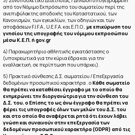
3) Συνυποσχετικό Διαιτησίας / Δήλωση υπογεγραμμένη
από τον Νόμιμο Εκπρόσωπο του σωματείου περί της
ανεπιφύλακτης αποδοχής του Καταστατικού, των
Κανονισμών, των εγκυκλίων, των οδηγιών και των
αποφάσεων F.I.F.A., U.E.F.A. και Ε.Π.Ο.,
με επικύρωση του
γνησίου της υπογραφής του νόμιμου εκπροσώπου
μέσω Κ.Ε.Π. ή gov.gr
4) Παραχωρητήριο αθλητικής εγκατάστασης o
(υποχρεωτικά για την κύρια έδρα και για την
εναλλακτική, σε περίπτωση που υπάρχει).
5) Πρακτικό σύνθεσης Δ.Σ. σωματείου / Επεξεργασία
δεδομένων προσωπικού χαρακτήρα . o
Κάθε σωματείο
θα πρέπει να καταθέσει έγγραφο με το οποίο θα
ενημερώνει την διοργανώτρια για την σύνθεση του
Δ.Σ. του. o Επίσης το ως άνω έγγραφο θα πρέπει να
φέρει τις υπογραφές όλων των μελών του Δ.Σ. του
και στο οποίο θα αναφέρεται ρητά ότι έχουν λάβει
γνώση και συναινούν στην επεξεργασία των
δεδομένων προσωπικού χαρακτήρα (GDPR) από τις