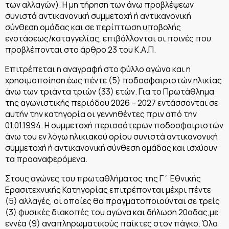
των αλλαγών). Η μη τήρηση των άνω προβλέψεων
συνιστά αντικανονική συμμετοχή ή αντικανονική
σύνθεση ομάδας και σε περίπτωση υποβολής
ενστάσεως/καταγγελίας, επιβάλλονται οι ποινές που
προβλέπονται στο άρθρο 23 του Κ.Α.Π.
Επιτρέπεται η αναγραφή στο φύλλο αγώνα και η
χρησιμοποίηση έως πέντε (5) ποδοσφαιριστών ηλικίας
άνω των τριάντα τριών (33) ετών. Για το Πρωτάθλημα
της αγωνιστικής περιόδου 2026 – 2027 εντάσσονται σε
αυτήν την κατηγορία οι γεννηθέντες πριν από την
01.01.1994. Η συμμετοχή περισσότερων ποδοσφαιριστών
άνω του εν λόγω ηλικιακού ορίου συνιστά αντικανονική
συμμετοχή ή αντικανονική σύνθεση ομάδας και ισχύουν
τα προαναφερόμενα.
Στους αγώνες του πρωταθλήματος της Γ΄ Εθνικής
Ερασιτεχνικής Κατηγορίας επιτρέπονται μέχρι πέντε
(5) αλλαγές, οι οποίες θα πραγματοποιούνται σε τρείς
(3) φυσικές διακοπές του αγώνα και δήλωση 20αδας,με
εννέα (9) αναπληρωματικούς παίκτες στον πάγκο. Όλα