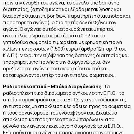
πριν την έναρξη του αγώνα, το σύνολο της δαπάνης
διαιτησίας, (αποζημίωση και έξοδα μετακίνησης και
διαμονής διαιτητή, βοηθών, παρατηρητή διαιτησίας και
παρατηρητή αγώνα), ο διαιτητής δεν διεξάγει τον
αγώνα. Ο αγώνας αυτός κατακυρώνεται υπέρ του
αντιπάλου σωματείου με τέρματα 0 – 3 και το
γηπεδούχο σωματείο τιμωρείται με χρηματική ποινή
χιλίων πεντακοσίων (1.500) ευρώ (άρθρο 12 παρ. 9 του
Κ.Α.Π.). Μέχρι την εξόφληση της δαπάνης διαιτησίας και
της χρηματικής ποινής στην διοργανώτρια, δεν
ορίζονται οι αγώνες του σωματείου αυτού και
κατακυρώνονται υπέρ του αντίπαλου σωματείου.
Ραδιοτηλεοπτικά – Μπάλα διοργάνωσης
: Τα
ραδιοτηλεοπτικά δικαιώματα ανήκουν στην Ε.Π.Ο., τα
οποία παραχωρούνται στις Ε.Π.Σ. για να εκδώσουν τις
αντίστοιχες μη αποκλειστικές άδειες προς τα σωματεία
ή τους οργανισμούς που ενδιαφέρονται. Δικαίωμα
αποκλειστικότητας τηλεοπτικού παρόχου για το
σύνολο των αγώνων έχει μόνο η διοργανώτρια Ε.Π.Ο. .
Εξαιρούνται οι αγώνες μπαράζ ανόδου στην επόμενη