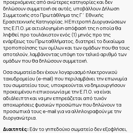
προερχόμενες από ανώτερες κατηγορίες και δεν
δηλώσουν συμμετοχή σε αυτές, υποβάλλουν Δήλωση
Συμμετοχής στο Πρωτάθλημα της Γ΄ Εθνικής
Ερασιτεχνικής Κατηγορίας. Η Επιτροπή Διοργανώσεων
της Ε.Π.Ο. με αιτιολογημένη απόφασή της η οποία θα
ληφθεί προ τουλάχιστον ενός (1) μηνός προ της
ενάρξεως του Πρωταθλήματος, διατηρεί το δικαίωμα
τροποποίησης των ομίλων και των ομάδων που θα τους
αποτελούν, λαμβάνοντας υπόψη τον τελικό αριθμό των
ομάδων που θα δηλώσουν συμμετοχή.
Οσα σωματεία δεν έχουν λογαριασμό ηλεκτρονικού
ταχυδρομείου (e-mail) που περιλαμβάνει την επωνυμία
του σωματείου τους, υποχρεούνται να δημιουργήσουν
προκειμένου η επικοινωνία με την Ε.Π.Ο. να είναι
αδιάλειπτη και να μην επηρεάζεται από τυχόν
αποχωρήσεις φυσικών προσώπων που δηλώνουν τα
προσωπικά τους e-mail για να αλληλογραφούν με την
διοργανώτρια.
Διαιτητές:
Εάν το γηπεδούχο σωματείο δεν εξοφλήσει,