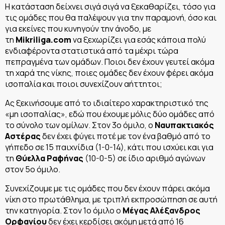
Η κατάσταση δείχνει σιγά σιγά να ξεκαθαρίζει, τόσο για
τις ομάδες που θα παλέψουν για την παραμονή, όσο και
για εκείνες που κυνηγούν την άνοδο, με
τη
Mikriliga.com
να ξεχωρίζει για εσάς κάποια πολύ
ενδιαφέροντα στατιστικά από τα μέχρι τώρα
πεπραγμένα των ομάδων. Ποιοι δεν έχουν γευτεί ακόμα
τη χαρά της νίκης, ποιες ομάδες δεν έχουν φέρει ακόμα
ισοπαλία και ποιοι συνεχίζουν αήττητοι;
Ας ξεκινήσουμε από το ιδιαίτερο χαρακτηριστικό της
«μη ισοπαλίας», εδώ που έχουμε μόλις δύο ομάδες από
το σύνολο των ομίλων. Στον 3ο όμιλο, ο
Ναυπακτιακός
Αστέρας
δεν έχει φύγει ποτέ με τον ένα βαθμό από το
γήπεδο σε 15 παιχνίδια (1-0-14), κάτι που ισχύει και για
τη
Θύελλα Ραφήνας
(10-0-5) σε ίδιο αριθμό αγώνων
στον 5ο όμιλο.
Συνεχίζουμε με τις ομάδες που δεν έχουν πάρει ακόμα
νίκη στο πρωτάθλημα, με τριπλή εκπροσώπηση σε αυτή
την κατηγορία. Στον 1ο όμιλο ο
Μέγας Αλέξανδρος
Ορφανίου
δεν έχει κερδίσει ακόμη μετά από 16