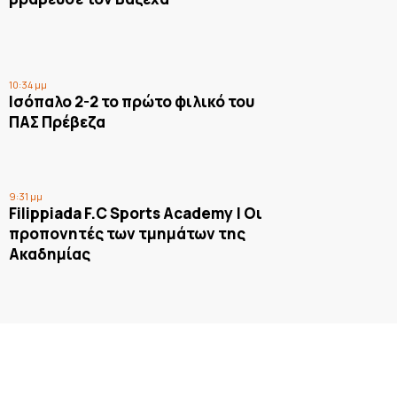
10:34 μμ
Ισόπαλο 2-2 το πρώτο φιλικό του
ΠΑΣ Πρέβεζα
9:31 μμ
Filippiada F.C Sports Academy | Οι
προπονητές των τμημάτων της
Ακαδημίας