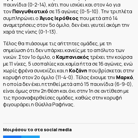
παιχνίδια (0-2-14), κάτι που ισχύει και στον 4ο για
τον
Πανγυθεατικό
σε 15 αγώνες (0-5-10). Την τριπλέτα
συμπληρώνει ο
Άγιος Ιερόθεος
που μετά από 14
αναμετρήσεις στον 5ο όμιλο, δεν έχει γευτεί ακόμη την
χαρά της νίκης (0-1-13).
Τέλος θα πιάσουμε τις αήττητες ομάδες, με τη
σημείωση ότι δεν υπάρχει κανείς με το απόλυτο των
νικών. Στον 1ο όμιλο, ο
Καμπανιακός
τρέχει την κούρσα
με 11 νίκες, 5 ισοπαλίες και καμία ήττα σε 16 αγώνες, ενώ
χωρίς φρένα συνεχίζει και η
Κοζάνη
που βρίσκεται στην
κορυφή στον 2ο όμιλο (11-4-0). Τέλος έχουμε την
Μαρκό
,
η οποία δεν έχει ηττηθεί μετά από 15 παιχνίδια (6-9-0),
είναι όμως στην 2η θέση και όχι στην 1η σε αντίθεση με
τις προαναφερθείσες ομάδες, καθώς στην κορυφή
φιγουράρει η Θύελλα Ραφήνας.
Μοιράσου το στα social media