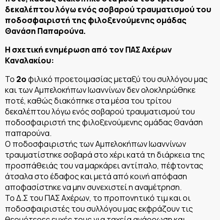
δεκαλέπτου λόγω ενός σοβαρού τραυματισμού του
ποδοσφαιριστή της φιλοξενούμενης ομάδας
Θανάση Παπαρούνα.
Η σχετική ενημέρωση από τον ΠΑΣ Αχέρων
Καναλακίου:
Το
2ο
φιλικό προετοιμασίας μεταξύ του συλλόγου μας
και των Αμπελοκήπων Ιωαννίνων δεν ολοκληρώθηκε
ποτέ, καθώς διακόπηκε στα μέσα του τρίτου
δεκαλέπτου λόγω ενός σοβαρού τραυματισμού του
ποδοσφαιριστή της φιλοξενούμενης ομάδας Θανάση
παπαρούνα.
Ο ποδοσφαιριστής των Αμπελοκήπων Ιωαννίνων
τραυματίστηκε σοβαρά στο χέρι κατά τη διάρκεια της
προσπάθειάς του να μαρκάρει αντίπαλο, πέφτοντας
άτσαλα στο έδαφος και μετά από κοινή απόφαση
αποφασίστηκε να μην συνεχιστεί η αναμέτρηση.
Το Δ.Σ του ΠΑΣ Αχέρων, το προπονητικό τιμ και οι
ποδοσφαιριστές του συλλόγου μας εκφράζουν τις
θερμότερες ευχές τους για ταχεία ανάρρωση και