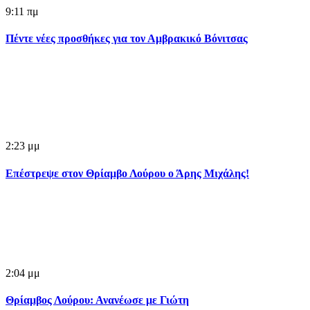
9:11 πμ
Πέντε νέες προσθήκες για τον Αμβρακικό Βόνιτσας
2:23 μμ
Επέστρεψε στον Θρίαμβο Λούρου ο Άρης Μιχάλης!
2:04 μμ
Θρίαμβος Λούρου: Ανανέωσε με Γιώτη