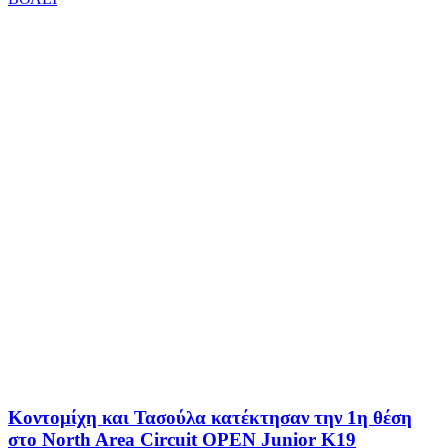
Κοντομίχη και Τασούλα κατέκτησαν την 1η θέση
στο North Area Circuit OPEN Junior K19