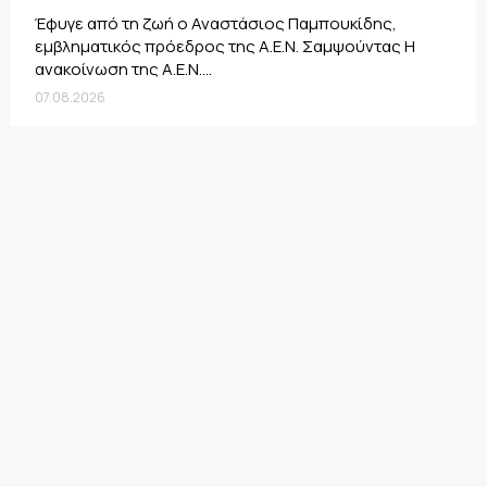
Έφυγε από τη ζωή ο Αναστάσιος Παμπουκίδης,
εμβληματικός πρόεδρος της Α.Ε.Ν. Σαμψούντας Η
ανακοίνωση της Α.Ε.Ν....
07.08.2026