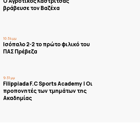
Ο Αγροτικός Καστρίτσας
βράβευσε τον Βαζέχα
10:34 μμ
Ισόπαλο 2-2 το πρώτο φιλικό του
ΠΑΣ Πρέβεζα
9:31 μμ
Filippiada F.C Sports Academy | Οι
προπονητές των τμημάτων της
Ακαδημίας