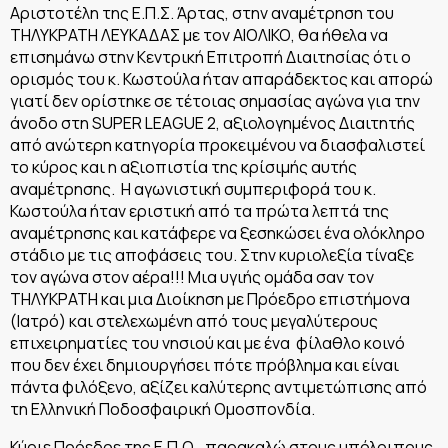
Αριστοτέλη της Ε.Π.Σ. Άρτας, στην αναμέτρηση του
ΤΗΛΥΚΡΑΤΗ ΛΕΥΚΑΔΑΣ με τον ΑΙΟΛΙΚΟ, θα ήθελα να
επισημάνω στην Κεντρική Επιτροπή Διαιτησίας ότι ο
ορισμός του κ. Κωστούλα ήταν απαράδεκτος και απορώ
γιατί δεν ορίστηκε σε τέτοιας σημασίας αγώνα για την
άνοδο στη SUPER LEAGUE 2, αξιολογημένος Διαιτητής
από ανώτερη κατηγορία προκειμένου να διασφαλιστεί
το κύρος και η αξιοπιστία της κρίσιμής αυτής
αναμέτρησης. Η αγωνιστική συμπεριφορά του κ.
Κωστούλα ήταν εριστική από τα πρώτα λεπτά της
αναμέτρησης και κατάφερε να ξεσηκώσει ένα ολόκληρο
στάδιο με τις αποφάσεις του. Στην κυριολεξία τίναξε
τον αγώνα στον αέρα!!! Μια υγιής ομάδα σαν τον
ΤΗΛΥΚΡΑΤΗ και μια Διοίκηση με Πρόεδρο επιστήμονα
(Ιατρό) και στελεχωμένη από τους μεγαλύτερους
επιχειρηματίες του νησιού και με ένα φίλαθλο κοινό
που δεν έχει δημιουργήσει πότε πρόβλημα και είναι
πάντα φιλόξενο, αξίζει καλύτερης αντιμετώπισης από
τη Ελληνική Ποδοσφαιρική Ομοσπονδία.
Κύριε Πρόεδρε της Ε.Π.Ο., παρακαλώ στους υπόλοιπους