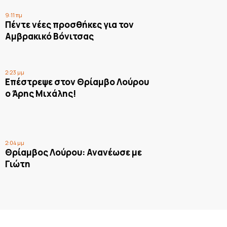
9:11 πμ
Πέντε νέες προσθήκες για τον
Αμβρακικό Βόνιτσας
2:23 μμ
Επέστρεψε στον Θρίαμβο Λούρου
ο Άρης Μιχάλης!
2:04 μμ
Θρίαμβος Λούρου: Ανανέωσε με
Γιώτη