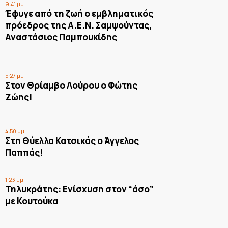
9:41 μμ
Έφυγε από τη ζωή ο εμβληματικός
πρόεδρος της Α.Ε.Ν. Σαμψούντας,
Αναστάσιος Παμπουκίδης
5:27 μμ
Στον Θρίαμβο Λούρου ο Φώτης
Ζώης!
4:50 μμ
Στη Θύελλα Κατσικάς ο Άγγελος
Παππάς!
1:23 μμ
Τηλυκράτης: Ενίσχυση στον “άσο”
με Κουτούκα