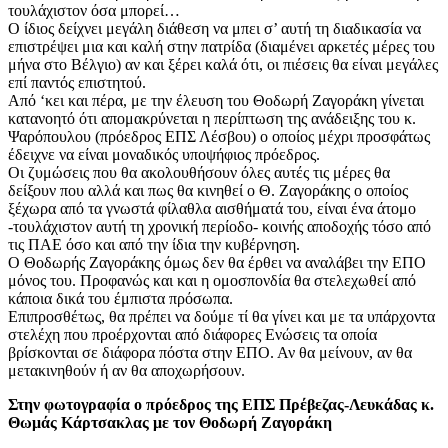
τουλάχιστον όσα μπορεί…
Ο ίδιος δείχνει μεγάλη διάθεση να μπει σ’ αυτή τη διαδικασία να
επιστρέψει μια και καλή στην πατρίδα (διαμένει αρκετές μέρες του
μήνα στο Βέλγιο) αν και ξέρει καλά ότι, οι πιέσεις θα είναι μεγάλες
επί παντός επιστητού.
Από ‘κει και πέρα, με την έλευση του Θοδωρή Ζαγοράκη γίνεται
κατανοητό ότι απομακρύνεται η περίπτωση της ανάδειξης του κ.
Ψαρόπουλου (πρόεδρος ΕΠΣ Λέσβου) ο οποίος μέχρι προσφάτως
έδειχνε να είναι μοναδικός υποψήφιος πρόεδρος.
Οι ζυμώσεις που θα ακολουθήσουν όλες αυτές τις μέρες θα
δείξουν που αλλά και πως θα κινηθεί ο Θ. Ζαγοράκης ο οποίος
ξέχωρα από τα γνωστά φίλαθλα αισθήματά του, είναι ένα άτομο
-τουλάχιστον αυτή τη χρονική περίοδο- κοινής αποδοχής τόσο από
τις ΠΑΕ όσο και από την ίδια την κυβέρνηση.
Ο Θοδωρής Ζαγοράκης όμως δεν θα έρθει να αναλάβει την ΕΠΟ
μόνος του. Προφανώς και και η ομοσπονδία θα στελεχωθεί από
κάποια δικά του έμπιστα πρόσωπα.
Επιπροσθέτως, θα πρέπει να δούμε τί θα γίνει και με τα υπάρχοντα
στελέχη που προέρχονται από διάφορες Ενώσεις τα οποία
βρίσκονται σε διάφορα πόστα στην ΕΠΟ. Αν θα μείνουν, αν θα
μετακινηθούν ή αν θα αποχωρήσουν.
Στην φωτογραφία ο πρόεδρος της ΕΠΣ Πρέβεζας-Λευκάδας κ.
Θωμάς Κάρτσακλας με τον Θοδωρή Ζαγοράκη