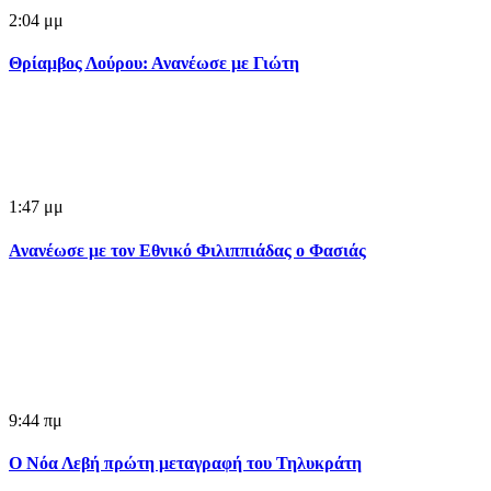
2:04 μμ
Θρίαμβος Λούρου: Ανανέωσε με Γιώτη
1:47 μμ
Ανανέωσε με τον Εθνικό Φιλιππιάδας ο Φασιάς
9:44 πμ
Ο Νόα Λεβή πρώτη μεταγραφή του Τηλυκράτη