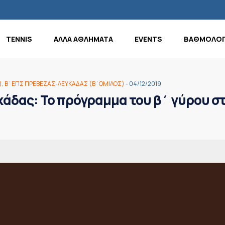
TENNIS
ΑΛΛΑ ΑΘΛΗΜΑΤΑ
EVENTS
ΒΑΘΜΟΛΟΓ
)
,
Β΄ΕΠΣ ΠΡΕΒΕΖΑΣ-ΛΕΥΚΑΔΑΣ (Β΄ΟΜΙΛΟΣ)
- 04/12/2019
άδας: Το πρόγραμμα του β΄ γύρου στ