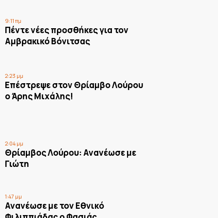
9:11 πμ
Πέντε νέες προσθήκες για τον
Αμβρακικό Βόνιτσας
2:23 μμ
Επέστρεψε στον Θρίαμβο Λούρου
ο Άρης Μιχάλης!
2:04 μμ
Θρίαμβος Λούρου: Ανανέωσε με
Γιώτη
1:47 μμ
Ανανέωσε με τον Εθνικό
Φιλιππιάδας ο Φασιάς